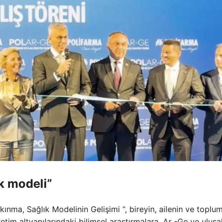
ık modeli”
kınma, Sağlık Modelinin Gelişimi “, bireyin, ailenin ve toplu
etim altyapılarındaki bilimsel araştırmalara, Ar -Ge ve ulusa