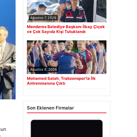
Ağustos 7, 2026
Menderes Belediye Başkanı İlkay Çiçek
ve Çok Sayıda Kişi Tutuklandı
Ağustos 6, 2026
Mohamed Salah, Trabzonspor’la İlk
Antrenmanına Çıktı
Son Eklenen Firmalar
mun
l