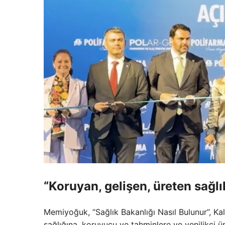
“Koruyan, gelişen, üreten sağl
Memiyoğuk, “Sağlık Bakanlığı Nasıl Bulunur”, Kal
sağlığına, koruyucu ve tahminlere ve yenilikçi ür