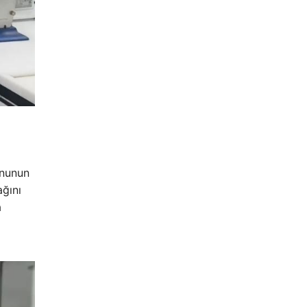
onunun
ağını
a