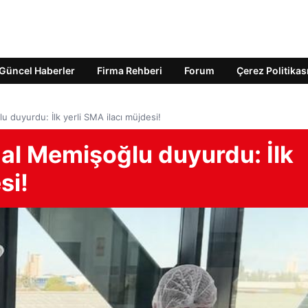
Güncel Haberler
Firma Rehberi
Forum
Çerez Politikas
u duyurdu: İlk yerli SMA ilacı müjdesi!
mal Memişoğlu duyurdu: İlk
si!