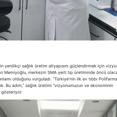
n yenilikçi sağlık üretim altyapısını güçlendirmek için vizy
kan Memiyoğlu, merkezin SMA yerli tıp üretiminde öncü olac
lamı olduğunu vurguladı. “Türkiye'nin ilk ev tıbbı Polifarm
cek. Bu adım,” sağlık üretimi “vizyonumuzun ve ekonominin
gösteriyor.