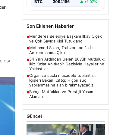
BTC
3094156
▲ +1.07%
kan
l
Son Eklenen Haberler
Menderes Belediye Başkanı İlkay Çiçek
■
ve Çok Sayıda Kişi Tutuklandı
Mohamed Salah, Trabzonspor’la İlk
■
Antrenmanına Çıktı
34 Yılın Ardından Gelen Büyük Mutluluk:
elesi
■
İkiz Kızlar Anıtkabir Gezisiyle Hayallerine
Yaklaştılar
Organize suçla mücadele toplantısı.
■
İçişleri Bakanı Çiftçi: Hiçbir suç
yapılanmasına alan bırakmayacağız
Bahçe Mutfakları ve Prestijli Yaşam
■
Alanları
Güncel