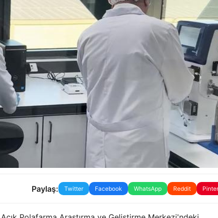
Paylaş:
Twitter
Facebook
WhatsApp
Reddit
Pinte
 Açık Polafarma Araştırma ve Geliştirme Merkezi'ndeki