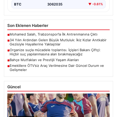
BTC
3062035
▼ -0.61%
Son Eklenen Haberler
Mohamed Salah, Trabzonspor’la İlk Antrenmanına Çıktı
■
34 Yılın Ardından Gelen Büyük Mutluluk: İkiz Kızlar Anıtkabir
■
Gezisiyle Hayallerine Yaklaştılar
Organize suçla mücadele toplantısı. İçişleri Bakanı Çiftçi:
■
Hiçbir suç yapılanmasına alan bırakmayacağız
Bahçe Mutfakları ve Prestijli Yaşam Alanları
■
Emeklilere ÖTV’siz Araç Verilmesine Dair Güncel Durum ve
■
Gelişmeler
Güncel