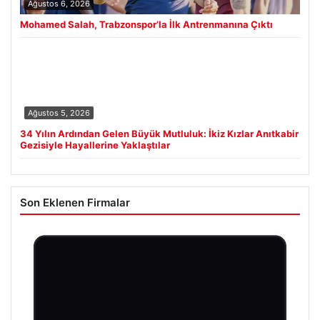
Ağustos 6, 2026
Mohamed Salah, Trabzonspor’la İlk Antrenmanına Çıktı
Ağustos 5, 2026
34 Yılın Ardından Gelen Büyük Mutluluk: İkiz Kızlar Anıtkabir
Gezisiyle Hayallerine Yaklaştılar
Son Eklenen Firmalar