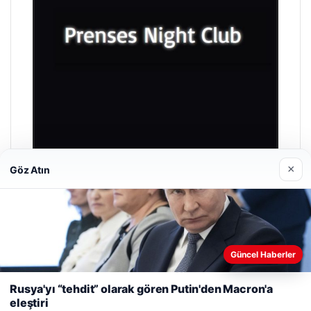
×
Göz Atın
Prenses Night Club
Nisan 29, 2026
Güncel Haberler
Web sitemizi nasıl kullandığınızı daha iyi anlayabilmek,
deneyiminizi kişiselleştirmek ve geliştirmek amacıyla çerezler
Rusya'yı “tehdit” olarak gören Putin'den Macron'a
kullanıyoruz.
Çerez Politikamız
eleştiri