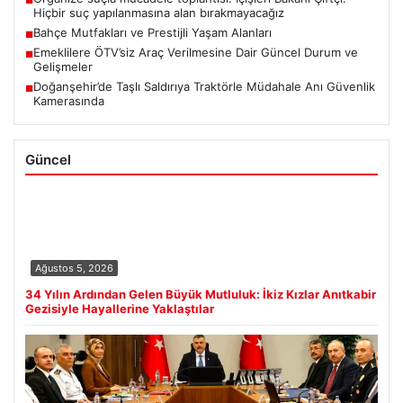
■
Hiçbir suç yapılanmasına alan bırakmayacağız
Bahçe Mutfakları ve Prestijli Yaşam Alanları
■
Emeklilere ÖTV’siz Araç Verilmesine Dair Güncel Durum ve
■
Gelişmeler
Doğanşehir’de Taşlı Saldırıya Traktörle Müdahale Anı Güvenlik
■
Kamerasında
Güncel
Ağustos 5, 2026
34 Yılın Ardından Gelen Büyük Mutluluk: İkiz Kızlar Anıtkabir
Gezisiyle Hayallerine Yaklaştılar