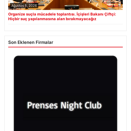
Ağustos 5, 2026
Organize suçla mücadele toplantısı. İçişleri Bakanı Çiftçi:
Hiçbir suç yapılanmasına alan bırakmayacağız
Son Eklenen Firmalar