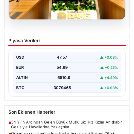
05.08.2026
Organize suçla mücadele toplantısı.
Piyasa Verileri
İçişleri Bakanı Çiftçi: Hiçbir suç
yapılanmasına alan bırakmayacağız
USD
47.57
▲ +0.08%
EUR
54.99
▲ +0.25%
ALTIN
6510.9
▲ +4.49%
BTC
3079465
▲ +0.98%
Son Eklenen Haberler
34 Yılın Ardından Gelen Büyük Mutluluk: İkiz Kızlar Anıtkabir
■
Gezisiyle Hayallerine Yaklaştılar
Organize suçla mücadele toplantısı. İçişleri Bakanı Çiftçi: