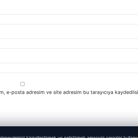
m, e-posta adresim ve site adresim bu tarayıcıya kaydedilsi
 deneyiminizi kişiselleştirmek ve geliştirmek amacıyla çerezler kullan