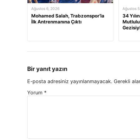
Ağustos 6, 2026
Ağustos 5
Mohamed Salah, Trabzonspor’la
34 Yılı
İlk Antrenmanına Çıktı
Mutluluk
Gezisiy
Bir yanıt yazın
E-posta adresiniz yayınlanmayacak.
Gerekli ala
Yorum
*