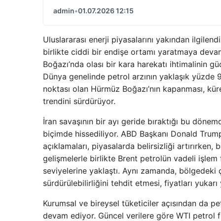
admin
•
01.07.2026 12:15
Uluslararası enerji piyasalarını yakından ilgilend
birlikte ciddi bir endişe ortamı yaratmaya deva
Boğazı’nda olası bir kara harekatı ihtimalinin gü
Dünya genelinde petrol arzının yaklaşık yüzde 9
noktası olan Hürmüz Boğazı’nın kapanması, kürese
trendini sürdürüyor.
İran savaşının bir ayı geride bıraktığı bu dönemd
biçimde hissediliyor. ABD Başkanı Donald Trump’
açıklamaları, piyasalarda belirsizliği artırırken, 
gelişmelerle birlikte Brent petrolün vadeli işle
seviyelerine yaklaştı. Aynı zamanda, bölgedeki ç
sürdürülebilirliğini tehdit etmesi, fiyatları yukarı
Kurumsal ve bireysel tüketiciler açısından da pet
devam ediyor. Güncel verilere göre WTI petrol f