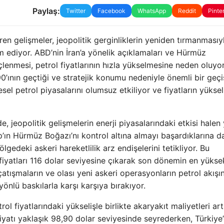
Paylaş:
Twitter
Facebook
WhatsApp
Reddit
Pinte
iren gelişmeler, jeopolitik gerginliklerin yeniden tırmanmasıy
m ediyor. ABD’nin İran’a yönelik açıklamaları ve Hürmüz
çlenmesi, petrol fiyatlarının hızla yükselmesine neden oluyor
0’ının geçtiği ve stratejik konumu nedeniyle önemli bir geçi
l petrol piyasalarını olumsuz etkiliyor ve fiyatların yüksel
e, jeopolitik gelişmelerin enerji piyasalarındaki etkisi hale
ın Hürmüz Boğazı’nı kontrol altına almayı başardıklarına da
bölgedeki askeri hareketlilik arz endişelerini tetikliyor. Bu
m fiyatları 116 dolar seviyesine çıkarak son dönemin en yükse
atışmaların ve olası yeni askeri operasyonların petrol akışın
 yönlü baskılarla karşı karşıya bırakıyor.
rol fiyatlarındaki yükselişle birlikte akaryakıt maliyetleri a
iyatı yaklaşık 98,90 dolar seviyesinde seyrederken, Türkiye