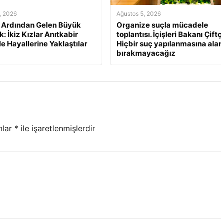
, 2026
Ağustos 5, 2026
n Ardından Gelen Büyük
Organize suçla mücadele
: İkiz Kızlar Anıtkabir
toplantısı. İçişleri Bakanı Çiftç
le Hayallerine Yaklaştılar
Hiçbir suç yapılanmasına ala
bırakmayacağız
nlar
*
ile işaretlenmişlerdir