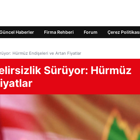
Güncel Haberler
Firma Rehberi
Forum
Çerez Politikas
ürüyor: Hürmüz Endişeleri ve Artan Fiyatlar
elirsizlik Sürüyor: Hürmüz
iyatlar