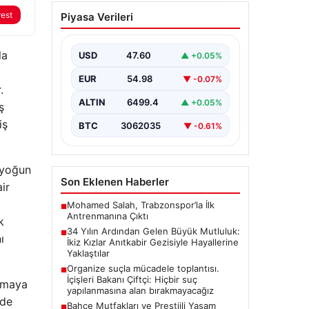
Bahçe Mutfakları ve
rest
Piyasa Verileri
Prestijli Yaşam Alanları
Açık hava yaşamı günümüzde
önemli bir gelişim yaşamaktadır.
la
USD
47.60
▲ +0.05%
Özellikle de müstakil villalarda
ikamet eden…
EUR
54.98
▼ -0.07%
.
ALTIN
6499.4
▲ +0.05%
ş
iş
BTC
3062035
▼ -0.61%
n yoğun
Son Eklenen Haberler
ir
Mohamed Salah, Trabzonspor’la İlk
■
Antrenmanına Çıktı
k
34 Yılın Ardından Gelen Büyük Mutluluk:
■
ı
İkiz Kızlar Anıtkabir Gezisiyle Hayallerine
Yaklaştılar
Organize suçla mücadele toplantısı.
■
İçişleri Bakanı Çiftçi: Hiçbir suç
rtmaya
yapılanmasına alan bırakmayacağız
’de
Bahçe Mutfakları ve Prestijli Yaşam
■