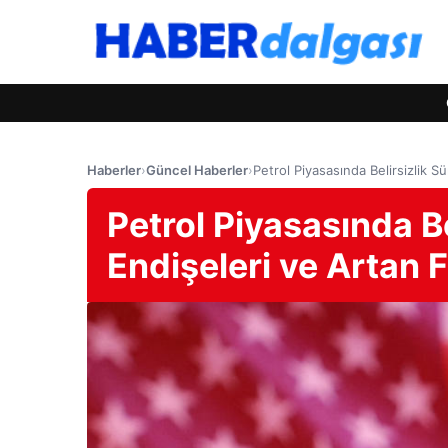
Haberler
›
Güncel Haberler
›
Petrol Piyasasında Belirsizlik S
Petrol Piyasasında B
Endişeleri ve Artan F