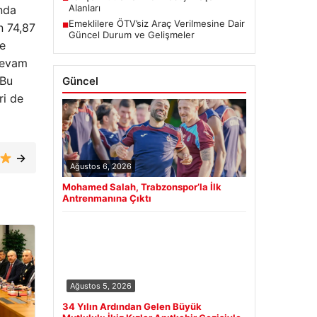
Alanları
ında
Emeklilere ÖTV’siz Araç Verilmesine Dair
n 74,87
■
Güncel Durum ve Gelişmeler
ve
 devam
 Bu
Güncel
ri de
→
Ağustos 6, 2026
Mohamed Salah, Trabzonspor’la İlk
Antrenmanına Çıktı
Ağustos 5, 2026
34 Yılın Ardından Gelen Büyük