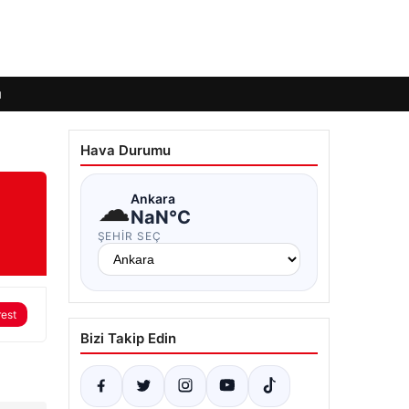
ı
Hava Durumu
☁
Ankara
NaN°C
ŞEHIR SEÇ
rest
Bizi Takip Edin