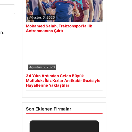
Ağustos 6, 2026
Mohamed Salah, Trabzonspor’la İlk
Antrenmanına Çıktı
n.
Ağustos 5, 2026
34 Yılın Ardından Gelen Büyük
Mutluluk: İkiz Kızlar Anıtkabir Gezisiyle
Hayallerine Yaklaştılar
Son Eklenen Firmalar