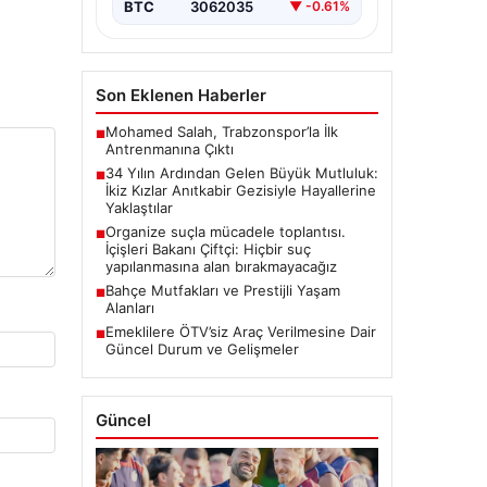
zamanda…
BTC
3062035
▼ -0.61%
Son Eklenen Haberler
Mohamed Salah, Trabzonspor’la İlk
■
Antrenmanına Çıktı
34 Yılın Ardından Gelen Büyük Mutluluk:
■
İkiz Kızlar Anıtkabir Gezisiyle Hayallerine
Yaklaştılar
Organize suçla mücadele toplantısı.
■
İçişleri Bakanı Çiftçi: Hiçbir suç
yapılanmasına alan bırakmayacağız
Bahçe Mutfakları ve Prestijli Yaşam
■
Alanları
Emeklilere ÖTV’siz Araç Verilmesine Dair
■
Güncel Durum ve Gelişmeler
Güncel