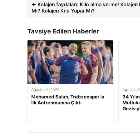
← Kolajen faydaları: Kilo alma verme! Kolajen K
Mı? Kolajen Kilo Yapar Mı?
Tavsiye Edilen Haberler
Ağustos 6, 2026
Ağustos 5
Mohamed Salah, Trabzonspor’la
34 Yılı
İlk Antrenmanına Çıktı
Mutluluk
Gezisiy