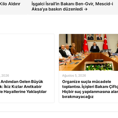
ilo Aldırır
İşgalci İsrail’in Bakanı Ben-Gvir, Mescid-i
Aksa’ya baskın düzenledi →
, 2026
Ağustos 5, 2026
n Ardından Gelen Büyük
Organize suçla mücadele
: İkiz Kızlar Anıtkabir
toplantısı. İçişleri Bakanı Çiftç
le Hayallerine Yaklaştılar
Hiçbir suç yapılanmasına ala
bırakmayacağız