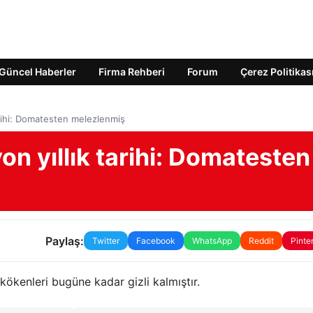
Güncel Haberler
Firma Rehberi
Forum
Çerez Politikas
arihi: Domatesten melezlenmiş
on yıllık tarihi: Domatesten
Paylaş:
Twitter
Facebook
WhatsApp
Reddit
Pinte
kökenleri bugüne kadar gizli kalmıştır.