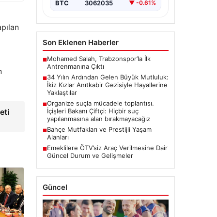
zamanda…
BTC
3062035
▼ -0.61%
apılan
Son Eklenen Haberler
Mohamed Salah, Trabzonspor’la İlk
■
Antrenmanına Çıktı
n
34 Yılın Ardından Gelen Büyük Mutluluk:
■
İkiz Kızlar Anıtkabir Gezisiyle Hayallerine
Yaklaştılar
Organize suçla mücadele toplantısı.
■
İçişleri Bakanı Çiftçi: Hiçbir suç
eti
yapılanmasına alan bırakmayacağız
Bahçe Mutfakları ve Prestijli Yaşam
■
Alanları
Emeklilere ÖTV’siz Araç Verilmesine Dair
■
Güncel Durum ve Gelişmeler
Güncel