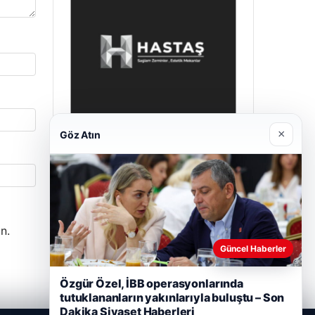
×
Göz Atın
Prenses Night Club
Nisan 29, 2026
n.
Güncel Haberler
Özgür Özel, İBB operasyonlarında
tutuklananların yakınlarıyla buluştu – Son
Dakika Siyaset Haberleri