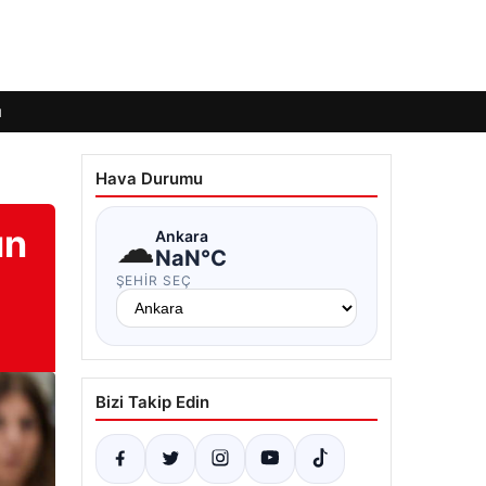
ı
Hava Durumu
ın
☁
Ankara
NaN°C
ŞEHIR SEÇ
Bizi Takip Edin