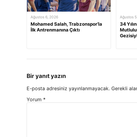
Ağustos 6, 2026
Ağustos 5
Mohamed Salah, Trabzonspor’la
34 Yılı
İlk Antrenmanına Çıktı
Mutluluk
Gezisiy
Bir yanıt yazın
E-posta adresiniz yayınlanmayacak.
Gerekli ala
Yorum
*