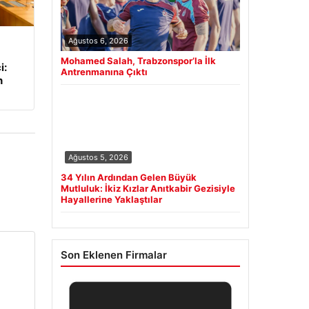
Ağustos 6, 2026
Mohamed Salah, Trabzonspor’la İlk
i:
Antrenmanına Çıktı
n
Ağustos 5, 2026
34 Yılın Ardından Gelen Büyük
Mutluluk: İkiz Kızlar Anıtkabir Gezisiyle
Hayallerine Yaklaştılar
Son Eklenen Firmalar