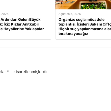
, 2026
Ağustos 5, 2026
n Ardından Gelen Büyük
Organize suçla mücadele
: İkiz Kızlar Anıtkabir
toplantısı. İçişleri Bakanı Çiftç
le Hayallerine Yaklaştılar
Hiçbir suç yapılanmasına ala
bırakmayacağız
nlar
*
ile işaretlenmişlerdir