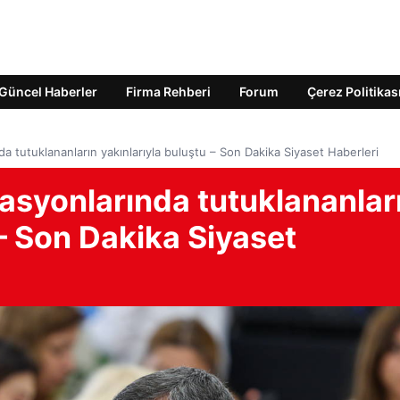
Güncel Haberler
Firma Rehberi
Forum
Çerez Politikas
a tutuklananların yakınlarıyla buluştu – Son Dakika Siyaset Haberleri
asyonlarında tutuklananlar
 – Son Dakika Siyaset