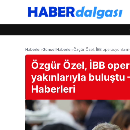
Haberler
›
Güncel Haberler
›
Özgür Özel, İBB operasyonlarınd
Özgür Özel, İBB oper
yakınlarıyla buluştu
Haberleri