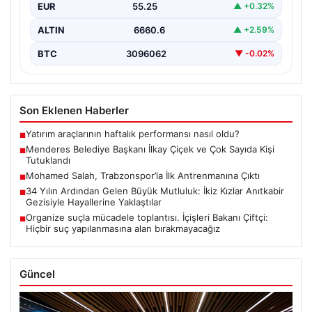
EUR
55.25
▲ +0.32%
ALTIN
6660.6
▲ +2.59%
BTC
3096062
▼ -0.02%
Son Eklenen Haberler
Yatırım araçlarının haftalık performansı nasıl oldu?
■
Menderes Belediye Başkanı İlkay Çiçek ve Çok Sayıda Kişi
■
Tutuklandı
Mohamed Salah, Trabzonspor’la İlk Antrenmanına Çıktı
■
34 Yılın Ardından Gelen Büyük Mutluluk: İkiz Kızlar Anıtkabir
■
Gezisiyle Hayallerine Yaklaştılar
Organize suçla mücadele toplantısı. İçişleri Bakanı Çiftçi:
■
Hiçbir suç yapılanmasına alan bırakmayacağız
Güncel