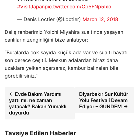
#VisitJapan
pic.twitter.com/Cp5FNp5Ixo
— Denis Loctier (@Loctier)
March 12, 2018
Dalış rehberimiz Yoichi Miyahira sualtında yaşayan
canlıların zenginliğini bize anlatıyor:
“Buralarda çok sayıda küçük ada var ve sualtı hayatı
son derece çeşitli. Meskun adalardan biraz daha
uzaklara yelken açarsanız, kambur balinaları bile
görebilirsiniz.”
← Evde Bakım Yardımı
Diyarbakır Sur Kültür
yattı mı, ne zaman
Yolu Festivali Devam
yatacak? Bakan Yumaklı
Ediyor – GÜNDEM →
duyurdu
Tavsiye Edilen Haberler