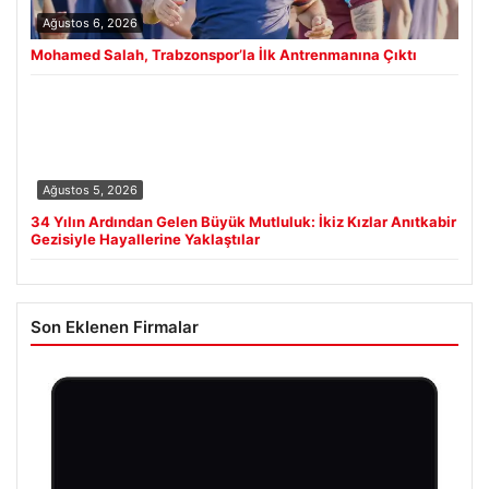
Ağustos 6, 2026
Mohamed Salah, Trabzonspor’la İlk Antrenmanına Çıktı
Ağustos 5, 2026
34 Yılın Ardından Gelen Büyük Mutluluk: İkiz Kızlar Anıtkabir
Gezisiyle Hayallerine Yaklaştılar
Son Eklenen Firmalar