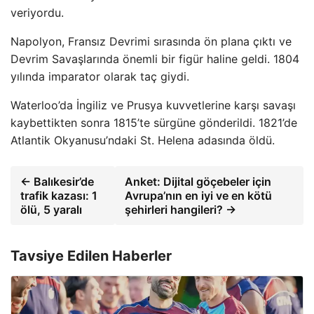
veriyordu.
Napolyon, Fransız Devrimi sırasında ön plana çıktı ve
Devrim Savaşlarında önemli bir figür haline geldi. 1804
yılında imparator olarak taç giydi.
Waterloo’da İngiliz ve Prusya kuvvetlerine karşı savaşı
kaybettikten sonra 1815’te sürgüne gönderildi. 1821’de
Atlantik Okyanusu’ndaki St. Helena adasında öldü.
← Balıkesir’de
Anket: Dijital göçebeler için
trafik kazası: 1
Avrupa’nın en iyi ve en kötü
ölü, 5 yaralı
şehirleri hangileri? →
Tavsiye Edilen Haberler