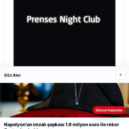
×
Göz Atın
Prenses Night Club
Nisan 29, 2026
Güncel Haberler
Web sitemizi nasıl kullandığınızı daha iyi anlayabilmek,
deneyiminizi kişiselleştirmek ve geliştirmek amacıyla çerezler
Napolyon’un imzalı şapkası 1.9 milyon euro ile rekor
kullanıyoruz.
Çerez Politikamız