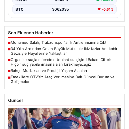
BTC
3062035
▼ -0.61%
Son Eklenen Haberler
Mohamed Salah, Trabzonspor’la İlk Antrenmanına Çıktı
■
34 Yılın Ardından Gelen Büyük Mutluluk: İkiz Kızlar Anıtkabir
■
Gezisiyle Hayallerine Yaklaştılar
Organize suçla mücadele toplantısı. İçişleri Bakanı Çiftçi:
■
Hiçbir suç yapılanmasına alan bırakmayacağız
Bahçe Mutfakları ve Prestijli Yaşam Alanları
■
Emeklilere ÖTV’siz Araç Verilmesine Dair Güncel Durum ve
■
Gelişmeler
Güncel