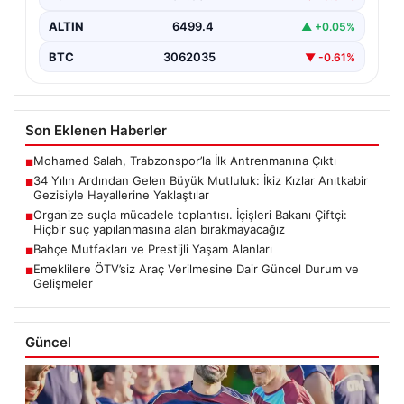
ALTIN
6499.4
▲ +0.05%
BTC
3062035
▼ -0.61%
Son Eklenen Haberler
Mohamed Salah, Trabzonspor’la İlk Antrenmanına Çıktı
■
34 Yılın Ardından Gelen Büyük Mutluluk: İkiz Kızlar Anıtkabir
■
Gezisiyle Hayallerine Yaklaştılar
Organize suçla mücadele toplantısı. İçişleri Bakanı Çiftçi:
■
Hiçbir suç yapılanmasına alan bırakmayacağız
Bahçe Mutfakları ve Prestijli Yaşam Alanları
■
Emeklilere ÖTV’siz Araç Verilmesine Dair Güncel Durum ve
■
Gelişmeler
Güncel