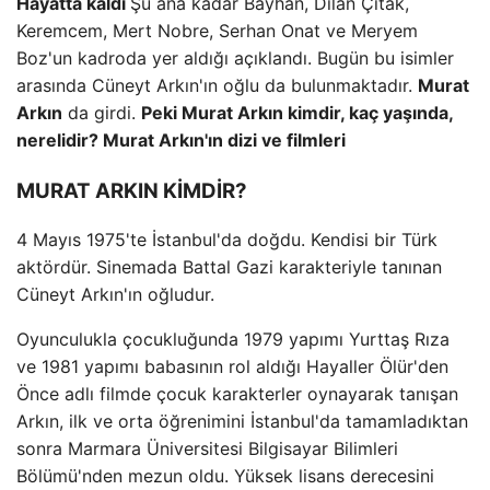
Hayatta kaldı
Şu ana kadar Bayhan, Dilan Çıtak,
Keremcem, Mert Nobre, Serhan Onat ve Meryem
Boz'un kadroda yer aldığı açıklandı. Bugün bu isimler
arasında Cüneyt Arkın'ın oğlu da bulunmaktadır.
Murat
Arkın
da girdi.
Peki Murat Arkın kimdir, kaç yaşında,
nerelidir? Murat Arkın'ın dizi ve filmleri
MURAT ARKIN KİMDİR?
4 Mayıs 1975'te İstanbul'da doğdu. Kendisi bir Türk
aktördür. Sinemada Battal Gazi karakteriyle tanınan
Cüneyt Arkın'ın oğludur.
Oyunculukla çocukluğunda 1979 yapımı Yurttaş Rıza
ve 1981 yapımı babasının rol aldığı Hayaller Ölür'den
Önce adlı filmde çocuk karakterler oynayarak tanışan
Arkın, ilk ve orta öğrenimini İstanbul'da tamamladıktan
sonra Marmara Üniversitesi Bilgisayar Bilimleri
Bölümü'nden mezun oldu. Yüksek lisans derecesini