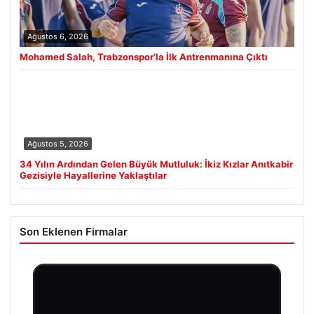
Ağustos 6, 2026
Mohamed Salah, Trabzonspor’la İlk Antrenmanına Çıktı
Ağustos 5, 2026
34 Yılın Ardından Gelen Büyük Mutluluk: İkiz Kızlar Anıtkabir
Gezisiyle Hayallerine Yaklaştılar
Son Eklenen Firmalar