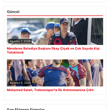
Güncel
Ağustos 7, 2026
Menderes Belediye Başkanı İlkay Çiçek ve Çok Sayıda Kişi
Tutuklandı
Ağustos 6, 2026
Mohamed Salah, Trabzonspor’la İlk Antrenmanına Çıktı
Son Eklenen Firmalar