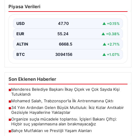
Mohamed Salah, Trabzonspor’la İlk
Piyasa Verileri
Antrenmanına Çıktı
Trabzonspor’un yeni transferi Mohamed Salah, bordo-
mavili formayla ilk resmi idmanına katıldı. Sezon öncesi
USD
47.70
▲ +0.15%
hazırlıklarının…
EUR
55.24
▲ +0.38%
ALTIN
6668.5
▲ +2.71%
BTC
3094156
▲ +1.07%
Son Eklenen Haberler
Menderes Belediye Başkanı İlkay Çiçek ve Çok Sayıda Kişi
■
Tutuklandı
Mohamed Salah, Trabzonspor’la İlk Antrenmanına Çıktı
■
34 Yılın Ardından Gelen Büyük Mutluluk: İkiz Kızlar Anıtkabir
■
Gezisiyle Hayallerine Yaklaştılar
Organize suçla mücadele toplantısı. İçişleri Bakanı Çiftçi:
■
Hiçbir suç yapılanmasına alan bırakmayacağız
Bahçe Mutfakları ve Prestijli Yaşam Alanları
■