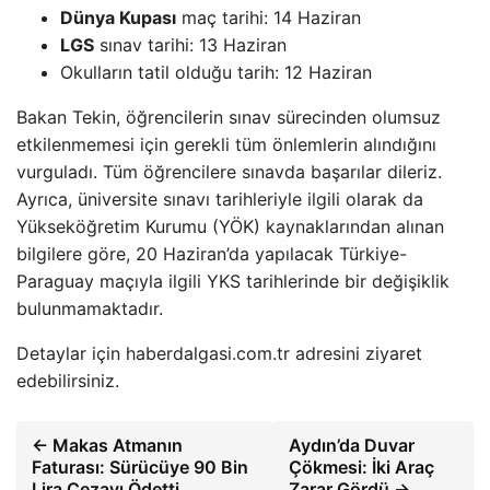
Dünya Kupası
maç tarihi: 14 Haziran
LGS
sınav tarihi: 13 Haziran
Okulların tatil olduğu tarih: 12 Haziran
Bakan Tekin, öğrencilerin sınav sürecinden olumsuz
etkilenmemesi için gerekli tüm önlemlerin alındığını
vurguladı. Tüm öğrencilere sınavda başarılar dileriz.
Ayrıca, üniversite sınavı tarihleriyle ilgili olarak da
Yükseköğretim Kurumu (YÖK) kaynaklarından alınan
bilgilere göre, 20 Haziran’da yapılacak Türkiye-
Paraguay maçıyla ilgili YKS tarihlerinde bir değişiklik
bulunmamaktadır.
Detaylar için haberdalgasi.com.tr adresini ziyaret
edebilirsiniz.
← Makas Atmanın
Aydın’da Duvar
Faturası: Sürücüye 90 Bin
Çökmesi: İki Araç
Lira Cezayı Ödetti
Zarar Gördü →