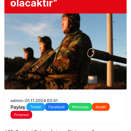
olacaktır”
admin
•
01.11.2024 03:41
Paylaş:
Twitter
Facebook
WhatsApp
Reddit
Pinterest