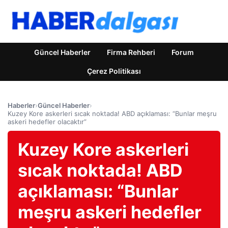
Güncel Haberler
Firma Rehberi
Forum
Çerez Politikası
Haberler
›
Güncel Haberler
›
Kuzey Kore askerleri sıcak noktada! ABD açıklaması: “Bunlar meşru
askeri hedefler olacaktır”
Kuzey Kore askerleri
sıcak noktada! ABD
açıklaması: “Bunlar
meşru askeri hedefler