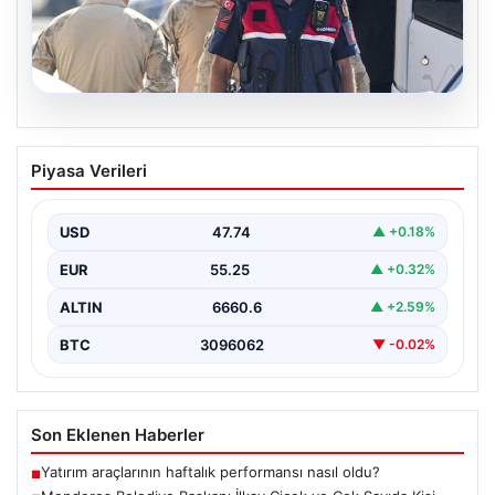
07.08.2026
Menderes Belediye Başkanı İlkay Çiçek
Piyasa Verileri
ve Çok Sayıda Kişi Tutuklandı
İzmir’in Menderes ilçesinde gerçekleşen geniş çaplı bir
soruşturma kapsamında, Belediye Başkanı İlkay Çiçek
USD
47.74
▲ +0.18%
ve…
EUR
55.25
▲ +0.32%
ALTIN
6660.6
▲ +2.59%
BTC
3096062
▼ -0.02%
Son Eklenen Haberler
Yatırım araçlarının haftalık performansı nasıl oldu?
■