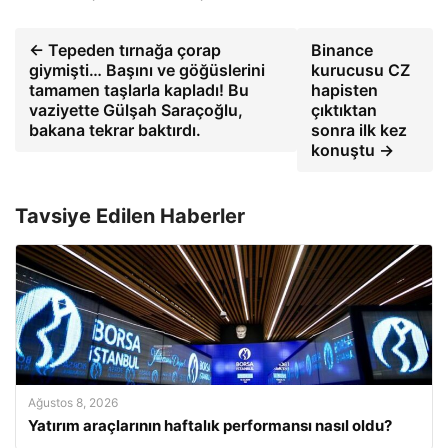
← Tepeden tırnağa çorap
Binance
giymişti… Başını ve göğüslerini
kurucusu CZ
tamamen taşlarla kapladı! Bu
hapisten
vaziyette Gülşah Saraçoğlu,
çıktıktan
bakana tekrar baktırdı.
sonra ilk kez
konuştu →
Tavsiye Edilen Haberler
Ağustos 8, 2026
Yatırım araçlarının haftalık performansı nasıl oldu?