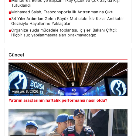
Menderes Belediye Başkanı İlkay Çiçek ve Çok Sayıda Kişi
■
Tutuklandı
Mohamed Salah, Trabzonspor’la İlk Antrenmanına Çıktı
■
34 Yılın Ardından Gelen Büyük Mutluluk: İkiz Kızlar Anıtkabir
■
Gezisiyle Hayallerine Yaklaştılar
Organize suçla mücadele toplantısı. İçişleri Bakanı Çiftçi:
■
Hiçbir suç yapılanmasına alan bırakmayacağız
Güncel
Ağustos 8, 2026
Yatırım araçlarının haftalık performansı nasıl oldu?