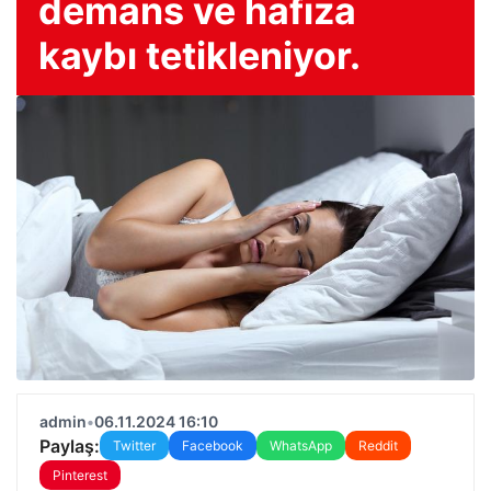
demans ve hafıza
kaybı tetikleniyor.
admin
•
06.11.2024 16:10
Paylaş:
Twitter
Facebook
WhatsApp
Reddit
Pinterest