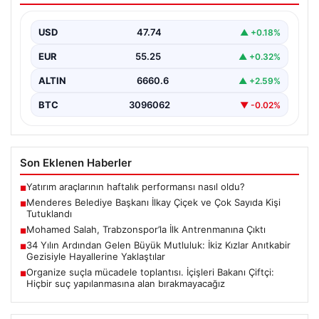
İzmir’in Menderes ilçesinde gerçekleşen geniş çaplı bir
soruşturma kapsamında, Belediye Başkanı İlkay Çiçek
USD
47.74
▲ +0.18%
ve…
EUR
55.25
▲ +0.32%
ALTIN
6660.6
▲ +2.59%
BTC
3096062
▼ -0.02%
Son Eklenen Haberler
Yatırım araçlarının haftalık performansı nasıl oldu?
■
Menderes Belediye Başkanı İlkay Çiçek ve Çok Sayıda Kişi
■
Tutuklandı
Mohamed Salah, Trabzonspor’la İlk Antrenmanına Çıktı
■
34 Yılın Ardından Gelen Büyük Mutluluk: İkiz Kızlar Anıtkabir
■
Gezisiyle Hayallerine Yaklaştılar
Organize suçla mücadele toplantısı. İçişleri Bakanı Çiftçi:
■
Hiçbir suç yapılanmasına alan bırakmayacağız