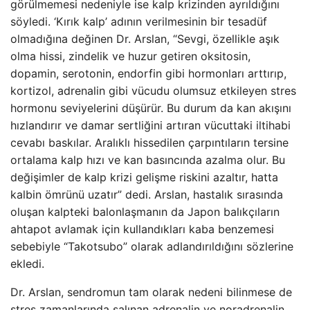
görülmemesi nedeniyle ise kalp krizinden ayrıldığını
söyledi. ‘Kırık kalp’ adının verilmesinin bir tesadüf
olmadığına değinen Dr. Arslan, “Sevgi, özellikle aşık
olma hissi, zindelik ve huzur getiren oksitosin,
dopamin, serotonin, endorfin gibi hormonları arttırıp,
kortizol, adrenalin gibi vücudu olumsuz etkileyen stres
hormonu seviyelerini düşürür. Bu durum da kan akışını
hızlandırır ve damar sertliğini artıran vücuttaki iltihabi
cevabı baskılar. Aralıklı hissedilen çarpıntıların tersine
ortalama kalp hızı ve kan basıncında azalma olur. Bu
değişimler de kalp krizi gelişme riskini azaltır, hatta
kalbin ömrünü uzatır” dedi. Arslan, hastalık sırasında
oluşan kalpteki balonlaşmanın da Japon balıkçıların
ahtapot avlamak için kullandıkları kaba benzemesi
sebebiyle “Takotsubo” olarak adlandırıldığını sözlerine
ekledi.
Dr. Arslan, sendromun tam olarak nedeni bilinmese de
stres zamanlarında salınan adrenalin ve noradrenalin