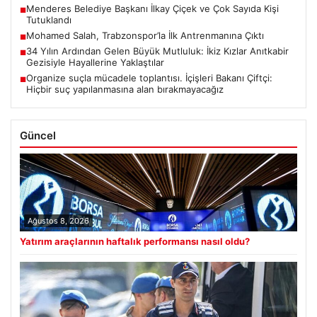
Menderes Belediye Başkanı İlkay Çiçek ve Çok Sayıda Kişi
■
Tutuklandı
Mohamed Salah, Trabzonspor’la İlk Antrenmanına Çıktı
■
34 Yılın Ardından Gelen Büyük Mutluluk: İkiz Kızlar Anıtkabir
■
Gezisiyle Hayallerine Yaklaştılar
Organize suçla mücadele toplantısı. İçişleri Bakanı Çiftçi:
■
Hiçbir suç yapılanmasına alan bırakmayacağız
Güncel
Ağustos 8, 2026
Yatırım araçlarının haftalık performansı nasıl oldu?