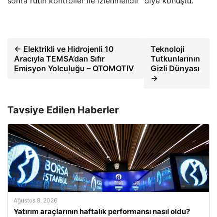
sonra rutin kontroller ile izlenmelidir” diye konuştu.
← Elektrikli ve Hidrojenli 10
Teknoloji
Aracıyla TEMSA’dan Sıfır
Tutkunlarının
Emisyon Yolculuğu – OTOMOTIV
Gizli Dünyası
→
Tavsiye Edilen Haberler
Ağustos 8, 2026
Yatırım araçlarının haftalık performansı nasıl oldu?