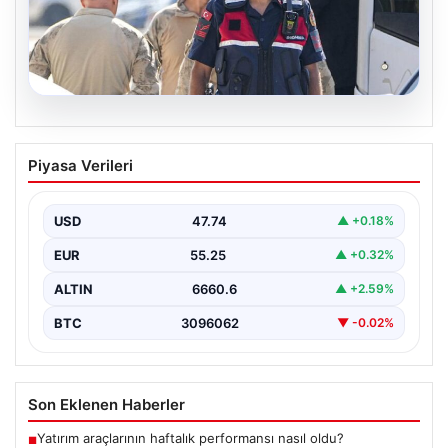
07.08.2026
Menderes Belediye Başkanı İlkay Çiçek
Piyasa Verileri
ve Çok Sayıda Kişi Tutuklandı
İzmir’in Menderes ilçesinde gerçekleşen geniş çaplı bir
soruşturma kapsamında, Belediye Başkanı İlkay Çiçek
USD
47.74
▲ +0.18%
ve…
EUR
55.25
▲ +0.32%
ALTIN
6660.6
▲ +2.59%
BTC
3096062
▼ -0.02%
Son Eklenen Haberler
Yatırım araçlarının haftalık performansı nasıl oldu?
■