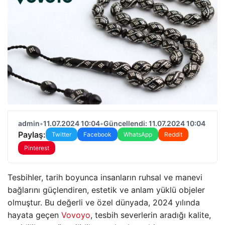
admin
•
11.07.2024 10:04
•
Güncellendi: 11.07.2024 10:04
Paylaş:
Twitter
Facebook
WhatsApp
Reddit
Pinterest
Tesbihler, tarih boyunca insanların ruhsal ve manevi
bağlarını güçlendiren, estetik ve anlam yüklü objeler
olmuştur. Bu değerli ve özel dünyada, 2024 yılında
hayata geçen
Vovoyo
, tesbih severlerin aradığı kalite,