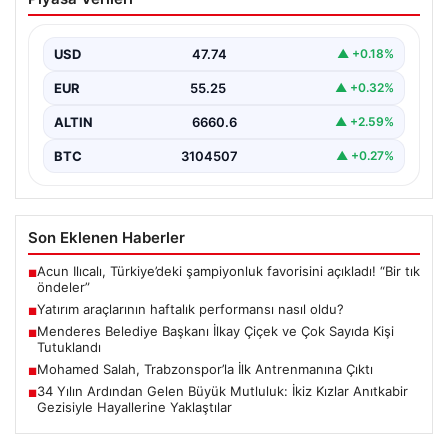
nasıl oldu?
{“title”: “Yatırım Araçlarının Haftalık Performansı ve
Analizi”, “content”: “ Türkiye’nin finans piyasalarında
USD
47.74
▲ +0.18%
yeni haftanın…
EUR
55.25
▲ +0.32%
ALTIN
6660.6
▲ +2.59%
BTC
3104507
▲ +0.27%
Son Eklenen Haberler
Acun Ilıcalı, Türkiye’deki şampiyonluk favorisini açıkladı! “Bir tık
■
öndeler”
Yatırım araçlarının haftalık performansı nasıl oldu?
■
Menderes Belediye Başkanı İlkay Çiçek ve Çok Sayıda Kişi
■
Tutuklandı
Mohamed Salah, Trabzonspor’la İlk Antrenmanına Çıktı
■
34 Yılın Ardından Gelen Büyük Mutluluk: İkiz Kızlar Anıtkabir
■
Gezisiyle Hayallerine Yaklaştılar