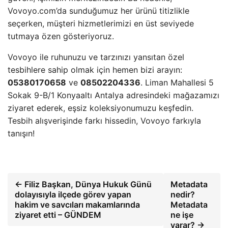
Vovoyo.com’da sunduğumuz her ürünü titizlikle
seçerken, müşteri hizmetlerimizi en üst seviyede
tutmaya özen gösteriyoruz.
Vovoyo ile ruhunuzu ve tarzınızı yansıtan özel
tesbihlere sahip olmak için hemen bizi arayın:
05380170658
ve
08502204336
. Liman Mahallesi 5
Sokak 9-B/1 Konyaaltı Antalya adresindeki mağazamızı
ziyaret ederek, eşsiz koleksiyonumuzu keşfedin.
Tesbih alışverişinde farkı hissedin, Vovoyo farkıyla
tanışın!
← Filiz Başkan, Dünya Hukuk Günü
Metadata
dolayısıyla ilçede görev yapan
nedir?
hakim ve savcıları makamlarında
Metadata
ziyaret etti – GÜNDEM
ne işe
yarar? →