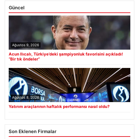
Güncel
Ağustos 9, 2026
Acun Ilıcalı, Türkiye’deki şampiyonluk favorisini açıkladı!
“Bir tık öndeler”
Ağustos 8, 2026
Yatırım araçlarının haftalık performansı nasıl oldu?
Son Eklenen Firmalar