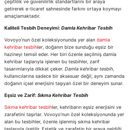
çeşitlilik ve güvenilirlik standartlarını bir araya
getirerek e-ticaret sahnesinde farkını ortaya koymayı
amaçlamaktadır.
Kaliteli Tesbih Deneyimi:
Damla Kehribar Tesbih
Vovoyo’nun özel koleksiyonunda yer alan
damla
kehribar tesbih
ler
, doğanın bize sunduğu eşsiz bir
hazineyi temsil eder. Her biri özenle seçilmiş damla
kehribar taşlarıyla işlenen bu tesbihler, zarif
tasarımlarıyla dikkat çeker.
Damla kehribar tesbih
,
kullanıcılarına sadece bir aksesuar değil, aynı zamanda
doğanın içsel enerjisini taşıyan özel bir deneyim sunar.
Eşsiz ve Zarif:
Sıkma Kehribar Tesbih
Sıkma kehribar tesbih
ler, kehribarın eşsiz enerjisini ve
zarafetini taşırlar. Vovoyo’nun özel koleksiyonunda yer
alan bu tesbihler, özenle işlenmiş sıkma kehribar
taşlarıyla üretilir. Estetik ve zarafetin bir araya geldiği