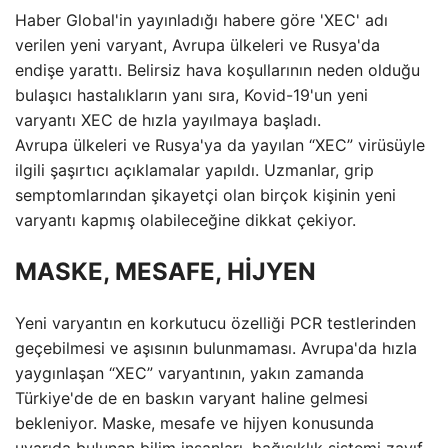
Haber Global'in yayınladığı habere göre 'XEC' adı
verilen yeni varyant, Avrupa ülkeleri ve Rusya'da
endişe yarattı. Belirsiz hava koşullarının neden olduğu
bulaşıcı hastalıkların yanı sıra, Kovid-19'un yeni
varyantı XEC de hızla yayılmaya başladı.
Avrupa ülkeleri ve Rusya'ya da yayılan “XEC” virüsüyle
ilgili şaşırtıcı açıklamalar yapıldı. Uzmanlar, grip
semptomlarından şikayetçi olan birçok kişinin yeni
varyantı kapmış olabileceğine dikkat çekiyor.
MASKE, MESAFE, HİJYEN
Yeni varyantın en korkutucu özelliği PCR testlerinden
geçebilmesi ve aşısının bulunmaması. Avrupa'da hızla
yaygınlaşan “XEC” varyantının, yakın zamanda
Türkiye'de de en baskın varyant haline gelmesi
bekleniyor. Maske, mesafe ve hijyen konusunda
uyarıda bulunan bilim insanları, bağışıklık sistemi zayıf