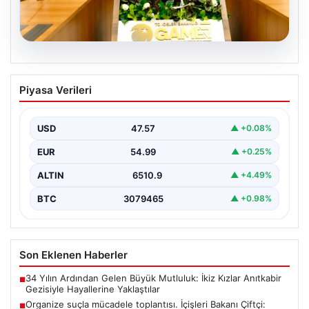
05.08.2026
Organize suçla mücadele toplantısı.
Piyasa Verileri
İçişleri Bakanı Çiftçi: Hiçbir suç
yapılanmasına alan bırakmayacağız
USD
47.57
▲ +0.08%
EUR
54.99
▲ +0.25%
ALTIN
6510.9
▲ +4.49%
BTC
3079465
▲ +0.98%
Son Eklenen Haberler
34 Yılın Ardından Gelen Büyük Mutluluk: İkiz Kızlar Anıtkabir
■
Gezisiyle Hayallerine Yaklaştılar
Organize suçla mücadele toplantısı. İçişleri Bakanı Çiftçi:
■