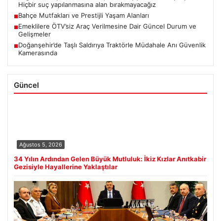
Hiçbir suç yapılanmasına alan bırakmayacağız
Bahçe Mutfakları ve Prestijli Yaşam Alanları
■
Emeklilere ÖTV’siz Araç Verilmesine Dair Güncel Durum ve
■
Gelişmeler
Doğanşehir’de Taşlı Saldırıya Traktörle Müdahale Anı Güvenlik
■
Kamerasında
Güncel
Ağustos 5, 2026
34 Yılın Ardından Gelen Büyük Mutluluk: İkiz Kızlar Anıtkabir
Gezisiyle Hayallerine Yaklaştılar