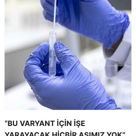
“BU VARYANT İÇİN İŞE
YARAYACAK HİÇBİR AŞIMIZ YOK”