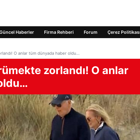
Güncel Haberler
Firma Rehberi
Forum
Çerez Politikas
landı! O anlar tüm dünyada haber oldu…
ümekte zorlandı! O anlar
oldu…