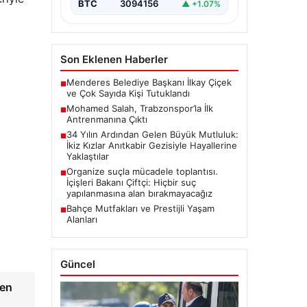
BTC
3094156
▲ +1.07%
Son Eklenen Haberler
Menderes Belediye Başkanı İlkay Çiçek
■
ve Çok Sayıda Kişi Tutuklandı
Mohamed Salah, Trabzonspor’la İlk
■
Antrenmanına Çıktı
34 Yılın Ardından Gelen Büyük Mutluluk:
■
İkiz Kızlar Anıtkabir Gezisiyle Hayallerine
Yaklaştılar
Organize suçla mücadele toplantısı.
■
İçişleri Bakanı Çiftçi: Hiçbir suç
yapılanmasına alan bırakmayacağız
Bahçe Mutfakları ve Prestijli Yaşam
■
Alanları
Güncel
den