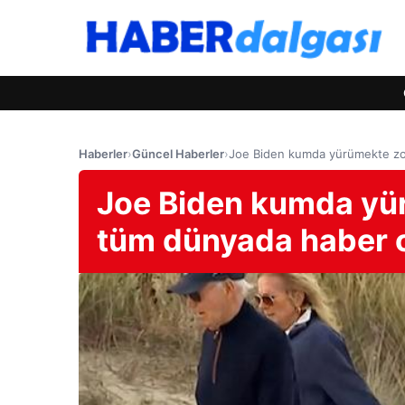
Haberler
›
Güncel Haberler
›
Joe Biden kumda yürümekte zor
Joe Biden kumda yür
tüm dünyada haber 