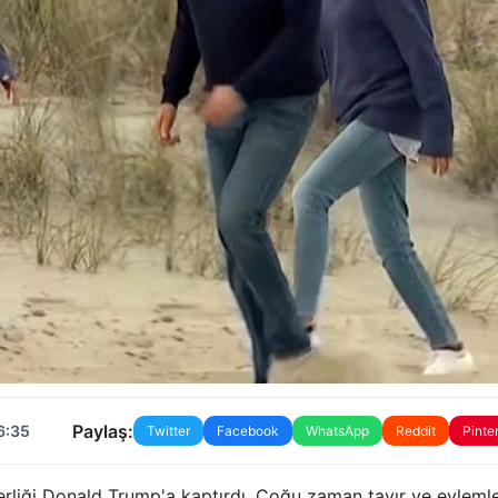
Paylaş:
6:35
Twitter
Facebook
WhatsApp
Reddit
Pinte
rliği Donald Trump'a kaptırdı. Çoğu zaman tavır ve eylemle