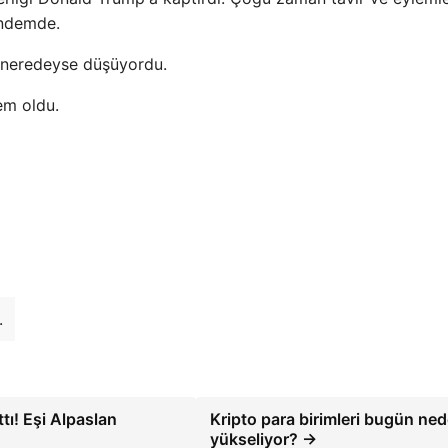
ündemde.
n neredeyse düşüyordu.
em oldu.
.
tı! Eşi Alpaslan
Kripto para birimleri bugün ne
yükseliyor? →