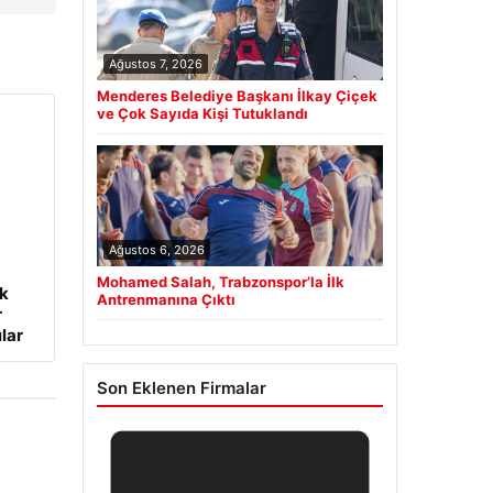
Ağustos 7, 2026
Menderes Belediye Başkanı İlkay Çiçek
ve Çok Sayıda Kişi Tutuklandı
Ağustos 6, 2026
Mohamed Salah, Trabzonspor’la İlk
ük
Antrenmanına Çıktı
r
lar
Son Eklenen Firmalar