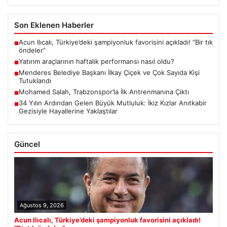
Son Eklenen Haberler
Acun Ilıcalı, Türkiye’deki şampiyonluk favorisini açıkladı! “Bir tık
■
öndeler”
Yatırım araçlarının haftalık performansı nasıl oldu?
■
Menderes Belediye Başkanı İlkay Çiçek ve Çok Sayıda Kişi
■
Tutuklandı
Mohamed Salah, Trabzonspor’la İlk Antrenmanına Çıktı
■
34 Yılın Ardından Gelen Büyük Mutluluk: İkiz Kızlar Anıtkabir
■
Gezisiyle Hayallerine Yaklaştılar
Güncel
Ağustos 9, 2026
Acun Ilıcalı, Türkiye’deki şampiyonluk favorisini açıkladı!