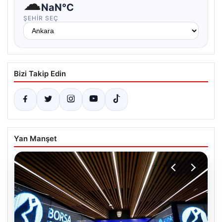
☁
NaN°C
ŞEHIR SEÇ
Bizi Takip Edin
Yan Manşet