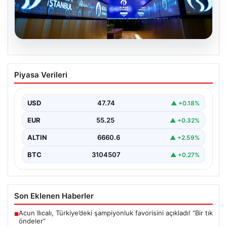
08.08.2026
Yatırım araçlarının haftalık performansı
Piyasa Verileri
nasıl oldu?
{“title”: “Yatırım Araçlarının Haftalık Performansı ve
Analizi”, “content”: “ Türkiye’nin finans piyasalarında
USD
47.74
▲ +0.18%
yeni haftanın…
EUR
55.25
▲ +0.32%
ALTIN
6660.6
▲ +2.59%
BTC
3104507
▲ +0.27%
Son Eklenen Haberler
Acun Ilıcalı, Türkiye’deki şampiyonluk favorisini açıkladı! “Bir tık
■
öndeler”