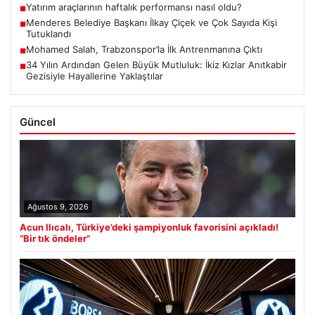
Yatırım araçlarının haftalık performansı nasıl oldu?
■
Menderes Belediye Başkanı İlkay Çiçek ve Çok Sayıda Kişi
■
Tutuklandı
Mohamed Salah, Trabzonspor’la İlk Antrenmanına Çıktı
■
34 Yılın Ardından Gelen Büyük Mutluluk: İkiz Kızlar Anıtkabir
■
Gezisiyle Hayallerine Yaklaştılar
Güncel
Ağustos 9, 2026
Acun Ilıcalı, Türkiye’deki şampiyonluk favorisini açıkladı!
“Bir tık öndeler”