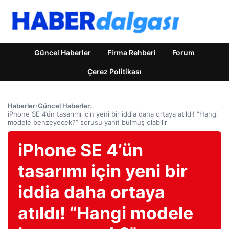
Güncel Haberler
Firma Rehberi
Forum
Çerez Politikası
Haberler
›
Güncel Haberler
›
iPhone SE 4’ün tasarımı için yeni bir iddia daha ortaya atıldı! “Hangi
modele benzeyecek?” sorusu yanıt bulmuş olabilir
iPhone SE 4’ün
tasarımı için yeni bir
iddia daha ortaya
atıldı! “Hangi modele