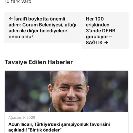
10 fark vardı
← İsrail’i boykotta önemli
Her 100
adım: Çorum Belediyesi, attığı
erişkinden
adım ile diğer belediyelere
3’ünde DEHB
öncü oldu!
görülüyor –
SAĞLIK →
Tavsiye Edilen Haberler
Ağustos 9, 2026
Acun Ilıcalı, Türkiye’deki şampiyonluk favorisini
açıkladı! “Bir tık öndeler”