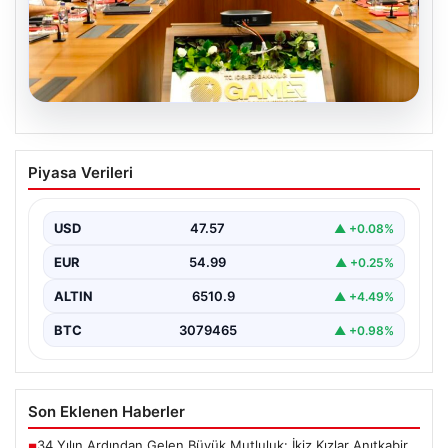
05.08.2026
Organize suçla mücadele toplantısı.
Piyasa Verileri
İçişleri Bakanı Çiftçi: Hiçbir suç
yapılanmasına alan bırakmayacağız
USD
47.57
▲ +0.08%
EUR
54.99
▲ +0.25%
ALTIN
6510.9
▲ +4.49%
BTC
3079465
▲ +0.98%
Son Eklenen Haberler
34 Yılın Ardından Gelen Büyük Mutluluk: İkiz Kızlar Anıtkabir
■