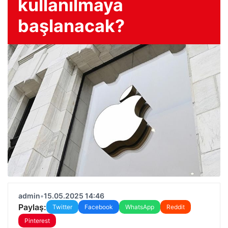
kullanılmaya
başlanacak?
admin
•
15.05.2025 14:46
Paylaş:
Twitter
Facebook
WhatsApp
Reddit
Pinterest