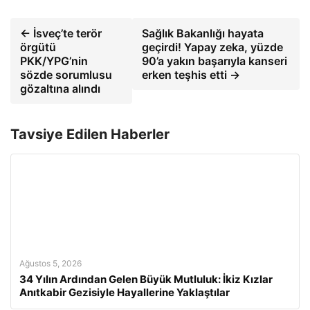
← İsveç’te terör
Sağlık Bakanlığı hayata
örgütü
geçirdi! Yapay zeka, yüzde
PKK/YPG’nin
90’a yakın başarıyla kanseri
sözde sorumlusu
erken teşhis etti →
gözaltına alındı
Tavsiye Edilen Haberler
Ağustos 5, 2026
34 Yılın Ardından Gelen Büyük Mutluluk: İkiz Kızlar
Anıtkabir Gezisiyle Hayallerine Yaklaştılar