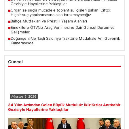
Gezisiyle Hayallerine Yaklaştılar
Organize suçla mücadele toplantısı. İçişleri Bakanı Çiftçi:
■
Hiçbir suç yapılanmasına alan bırakmayacağız
Bahçe Mutfakları ve Prestijli Yaşam Alanları
■
Emeklilere ÖTV’siz Araç Verilmesine Dair Güncel Durum ve
■
Gelişmeler
Doğanşehir’de Taşlı Saldırıya Traktörle Müdahale Anı Güvenlik
■
Kamerasında
Güncel
Ağustos 5, 2026
34 Yılın Ardından Gelen Büyük Mutluluk: İkiz Kızlar Anıtkabir
Gezisiyle Hayallerine Yaklaştılar