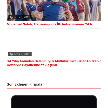
Ağustos 6, 2026
Mohamed Salah, Trabzonspor’la İlk Antrenmanına Çıktı
Ağustos 5, 2026
34 Yılın Ardından Gelen Büyük Mutluluk: İkiz Kızlar Anıtkabir
Gezisiyle Hayallerine Yaklaştılar
Son Eklenen Firmalar