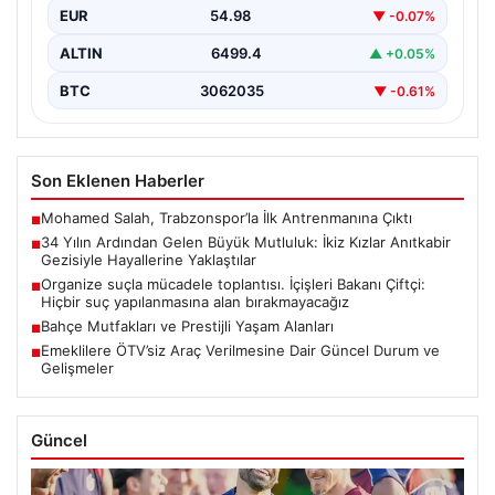
EUR
54.98
▼ -0.07%
ALTIN
6499.4
▲ +0.05%
BTC
3062035
▼ -0.61%
Son Eklenen Haberler
Mohamed Salah, Trabzonspor’la İlk Antrenmanına Çıktı
■
34 Yılın Ardından Gelen Büyük Mutluluk: İkiz Kızlar Anıtkabir
■
Gezisiyle Hayallerine Yaklaştılar
Organize suçla mücadele toplantısı. İçişleri Bakanı Çiftçi:
■
Hiçbir suç yapılanmasına alan bırakmayacağız
Bahçe Mutfakları ve Prestijli Yaşam Alanları
■
Emeklilere ÖTV’siz Araç Verilmesine Dair Güncel Durum ve
■
Gelişmeler
Güncel