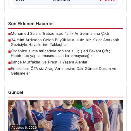
Son Eklenen Haberler
Mohamed Salah, Trabzonspor’la İlk Antrenmanına Çıktı
■
34 Yılın Ardından Gelen Büyük Mutluluk: İkiz Kızlar Anıtkabir
■
Gezisiyle Hayallerine Yaklaştılar
Organize suçla mücadele toplantısı. İçişleri Bakanı Çiftçi:
■
Hiçbir suç yapılanmasına alan bırakmayacağız
Bahçe Mutfakları ve Prestijli Yaşam Alanları
■
Emeklilere ÖTV’siz Araç Verilmesine Dair Güncel Durum ve
■
Gelişmeler
Güncel
Ağustos 6, 2026