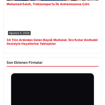
Mohamed Salah, Trabzonspor’la İlk Antrenmanına Çıktı
Ağustos 5, 2026
34 Yılın Ardından Gelen Büyük Mutluluk: İkiz Kızlar Anıtkabir
Gezisiyle Hayallerine Yaklaştılar
Son Eklenen Firmalar