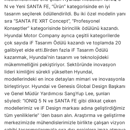
N ve Yeni SANTA FE, “Ürün” kategorisinde en iyi
tasarım seçilerek ödüllendirildi. Bu iki özel modelin yanı
sıra “SANTA FE XRT Concept”, “Profesyonel
Konseptler” kategorisinde birincilik ödülünü kazandı.
Hyundai Motor Company ayrıca çeşitli kategorilerde
çok sayıda iF Tasarım Ödülü kazandı ve toplamda 20
galibiyet elde etti.Birden fazla iF Tasarım Ödülü
kazanmak, Hyundai’nin tasarım ve teknolojideki
mükemmelliğini pekiştiriyor. Sektöründe inovasyon
lideri kimliğini sürekli yükselten Hyundai,
modellerindeki en ince detayları mimari ve inovasyonla
birleştiriyor. Hyundai ve Genesis Global Design Başkanı
ve Genel Müdür Yardımcısı SangYup Lee, şunları
söyledi: “IONIQ 5 N ve SANTA FE gibi dikkat çeken
modellerimiz ve iF Design markası adına geliştirdiğimiz
tüm yeniliklerle” ‘den basın alın. Araştırma ve geliştirme
merkezimizde mühendislerimizle birlikte çalışan vizyon
sahibi tasarımcılarımızla sıra dışı projelere imza atmaya