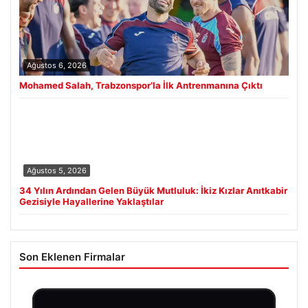
Ağustos 6, 2026
Mohamed Salah, Trabzonspor’la İlk Antrenmanına Çıktı
Ağustos 5, 2026
34 Yılın Ardından Gelen Büyük Mutluluk: İkiz Kızlar Anıtkabir
Gezisiyle Hayallerine Yaklaştılar
Son Eklenen Firmalar