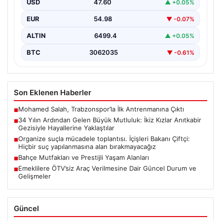
USD
47.60
▲ +0.05%
Adıyaman’da ikamet eden Abuzer ve Zeynep Yıldırım
çifti, hayatlarının en zorlu ve aynı zamanda…
EUR
54.98
▼ -0.07%
ALTIN
6499.4
▲ +0.05%
BTC
3062035
▼ -0.61%
Son Eklenen Haberler
Mohamed Salah, Trabzonspor’la İlk Antrenmanına Çıktı
■
34 Yılın Ardından Gelen Büyük Mutluluk: İkiz Kızlar Anıtkabir
■
Gezisiyle Hayallerine Yaklaştılar
Organize suçla mücadele toplantısı. İçişleri Bakanı Çiftçi:
■
Hiçbir suç yapılanmasına alan bırakmayacağız
Bahçe Mutfakları ve Prestijli Yaşam Alanları
■
Emeklilere ÖTV’siz Araç Verilmesine Dair Güncel Durum ve
■
Gelişmeler
Güncel