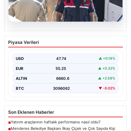
07.08.2026
Menderes Belediye Başkanı İlkay Çiçek
Piyasa Verileri
ve Çok Sayıda Kişi Tutuklandı
İzmir’in Menderes ilçesinde gerçekleşen geniş çaplı bir
soruşturma kapsamında, Belediye Başkanı İlkay Çiçek
USD
47.74
▲ +0.18%
ve…
EUR
55.25
▲ +0.32%
ALTIN
6660.6
▲ +2.59%
BTC
3096062
▼ -0.02%
Son Eklenen Haberler
Yatırım araçlarının haftalık performansı nasıl oldu?
■
Menderes Belediye Başkanı İlkay Çiçek ve Çok Sayıda Kişi
■