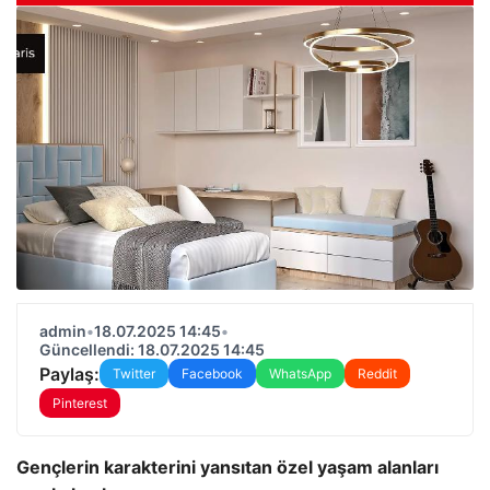
admin
•
18.07.2025 14:45
•
Güncellendi: 18.07.2025 14:45
Paylaş:
Twitter
Facebook
WhatsApp
Reddit
Pinterest
Gençlerin karakterini yansıtan özel yaşam alanları