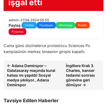
işgal etti
admin
•
27.04.2024 05:55
Paylaş:
Twitter
Facebook
WhatsApp
Reddit
Pinterest
Cuma günü düzinelerce protestocu Sciences Po
kampüsünün merkez binasının girişini kapattı.
← Adana Demirspor –
İngiltere Kralı 3.
Galatasaray maçında kural
Charles, kanser
hatası mı yapıldı! Sosyal
tedavisi sonrası
medya yıkılıyor…Adana
görevine geri
Demirspor
dönüyor →
Tavsiye Edilen Haberler