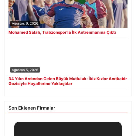
Ağustos 6, 2026
Mohamed Salah, Trabzonspor’la İlk Antrenmanına Çıktı
Ağustos 5, 2026
34 Yılın Ardından Gelen Büyük Mutluluk: İkiz Kızlar Anıtkabir
Gezisiyle Hayallerine Yaklaştılar
Son Eklenen Firmalar