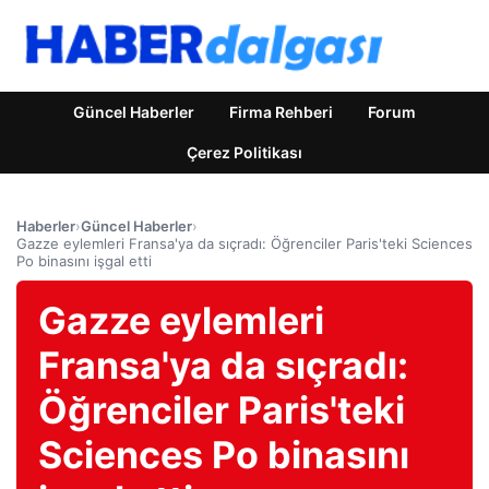
Güncel Haberler
Firma Rehberi
Forum
Çerez Politikası
Haberler
›
Güncel Haberler
›
Gazze eylemleri Fransa'ya da sıçradı: Öğrenciler Paris'teki Sciences
Po binasını işgal etti
Gazze eylemleri
Fransa'ya da sıçradı:
Öğrenciler Paris'teki
Sciences Po binasını