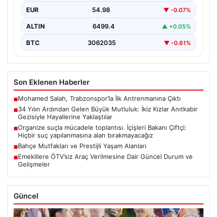
çifti, hayatlarının en zorlu ve aynı zamanda…
EUR
54.98
▼ -0.07%
ALTIN
6499.4
▲ +0.05%
BTC
3062035
▼ -0.61%
Son Eklenen Haberler
Mohamed Salah, Trabzonspor’la İlk Antrenmanına Çıktı
■
34 Yılın Ardından Gelen Büyük Mutluluk: İkiz Kızlar Anıtkabir
■
Gezisiyle Hayallerine Yaklaştılar
Organize suçla mücadele toplantısı. İçişleri Bakanı Çiftçi:
■
Hiçbir suç yapılanmasına alan bırakmayacağız
Bahçe Mutfakları ve Prestijli Yaşam Alanları
■
Emeklilere ÖTV’siz Araç Verilmesine Dair Güncel Durum ve
■
Gelişmeler
Güncel