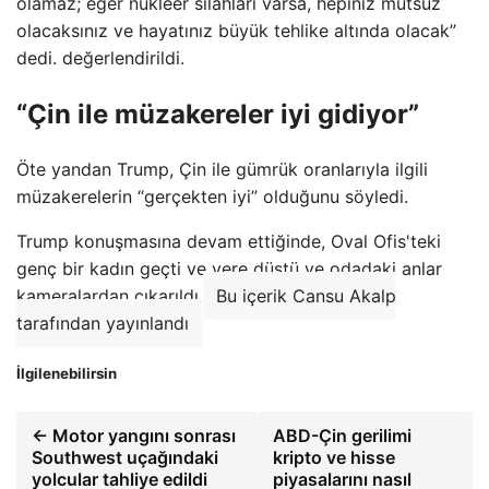
olamaz; eğer nükleer silahları varsa, hepiniz mutsuz
olacaksınız ve hayatınız büyük tehlike altında olacak”
dedi. değerlendirildi.
“Çin ile müzakereler iyi gidiyor”
Öte yandan Trump, Çin ile gümrük oranlarıyla ilgili
müzakerelerin “gerçekten iyi” olduğunu söyledi.
Trump konuşmasına devam ettiğinde, Oval Ofis'teki
genç bir kadın geçti ve yere düştü ve odadaki anlar
kameralardan çıkarıldı.
Bu içerik Cansu Akalp
tarafından yayınlandı
İlgilenebilirsin
← Motor yangını sonrası
ABD-Çin gerilimi
Southwest uçağındaki
kripto ve hisse
yolcular tahliye edildi
piyasalarını nasıl