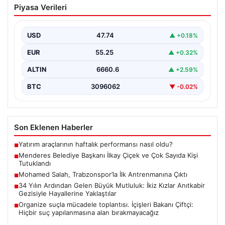
Piyasa Verileri
ve Çok Sayıda Kişi Tutuklandı
İzmir’in Menderes ilçesinde gerçekleşen geniş çaplı bir
soruşturma kapsamında, Belediye Başkanı İlkay Çiçek
USD
47.74
▲ +0.18%
ve…
EUR
55.25
▲ +0.32%
ALTIN
6660.6
▲ +2.59%
BTC
3096062
▼ -0.02%
Son Eklenen Haberler
Yatırım araçlarının haftalık performansı nasıl oldu?
■
Menderes Belediye Başkanı İlkay Çiçek ve Çok Sayıda Kişi
■
Tutuklandı
Mohamed Salah, Trabzonspor’la İlk Antrenmanına Çıktı
■
34 Yılın Ardından Gelen Büyük Mutluluk: İkiz Kızlar Anıtkabir
■
Gezisiyle Hayallerine Yaklaştılar
Organize suçla mücadele toplantısı. İçişleri Bakanı Çiftçi:
■
Hiçbir suç yapılanmasına alan bırakmayacağız