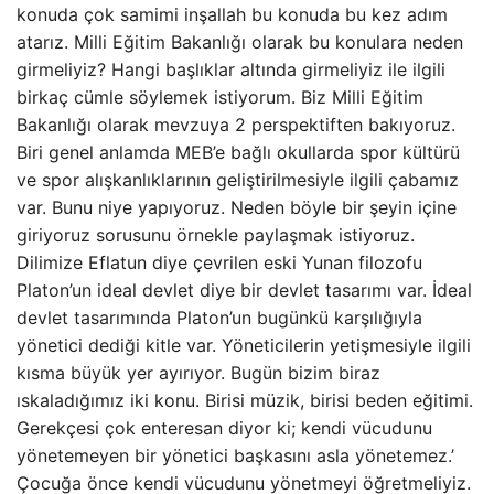
konuda çok samimi inşallah bu konuda bu kez adım
atarız. Milli Eğitim Bakanlığı olarak bu konulara neden
girmeliyiz? Hangi başlıklar altında girmeliyiz ile ilgili
birkaç cümle söylemek istiyorum. Biz Milli Eğitim
Bakanlığı olarak mevzuya 2 perspektiften bakıyoruz.
Biri genel anlamda MEB’e bağlı okullarda spor kültürü
ve spor alışkanlıklarının geliştirilmesiyle ilgili çabamız
var. Bunu niye yapıyoruz. Neden böyle bir şeyin içine
giriyoruz sorusunu örnekle paylaşmak istiyoruz.
Dilimize Eflatun diye çevrilen eski Yunan filozofu
Platon’un ideal devlet diye bir devlet tasarımı var. İdeal
devlet tasarımında Platon’un bugünkü karşılığıyla
yönetici dediği kitle var. Yöneticilerin yetişmesiyle ilgili
kısma büyük yer ayırıyor. Bugün bizim biraz
ıskaladığımız iki konu. Birisi müzik, birisi beden eğitimi.
Gerekçesi çok enteresan diyor ki; kendi vücudunu
yönetemeyen bir yönetici başkasını asla yönetemez.’
Çocuğa önce kendi vücudunu yönetmeyi öğretmeliyiz.