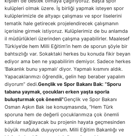
kişileri de destek olmaya çağırıyoruz. Başta spor
kulüpleri olmak üzere. İş birliği yapmak isteyen spor
kulüplerimizle de altyapı çalışması ve spor liselerini
tematik hale getirecek projelendirecek çalışmanın
içerisine girmek istiyoruz. Kulüplerimiz de bu anlamda
il müdürlükleri üzerinden çalışma yapabilirler. Maalesef
Türkiye’de hem Milli Eğitim’in hem de sporun şöyle bir
bahtsızlığı var. Sokaktaki herkes bu konuda fikir beyan
ediyor ama ben ne yapabilirim demiyor. Sadece herkes
‘Bakanlık bunu yapmalı’ diyor. Yapmalı kısmını aldık.
Yapacaklarımızı öğrendik, gelin hep beraber yapalım
diyorum” dedi.
Gençlik ve Spor Bakanı Bak: “Sporu
tabana yaymak, çocukları erken yaşta sporla
buluşturmak çok önemli”
Gençlik ve Spor Bakanı
Osman Aşkın Bak ise konuşmasında, “Hem Türk
sporuna hem de değerli çocuklarımıza çok önemli
katkılar sağlayacak bu projenin hayata geçmesinden
büyük mutluluk duyuyorum. Milli Eğitim Bakanlığı ve