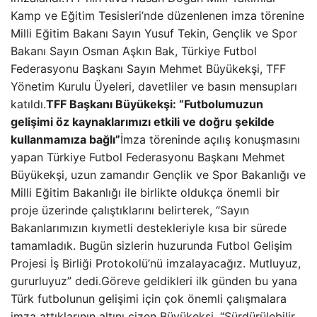
Kamp ve Eğitim Tesisleri’nde düzenlenen imza törenine
Milli Eğitim Bakanı Sayın Yusuf Tekin, Gençlik ve Spor
Bakanı Sayın Osman Aşkın Bak, Türkiye Futbol
Federasyonu Başkanı Sayın Mehmet Büyükekşi, TFF
Yönetim Kurulu Üyeleri, davetliler ve basın mensupları
katıldı.
TFF Başkanı Büyükekşi: “Futbolumuzun
gelişimi öz kaynaklarımızı etkili ve doğru şekilde
kullanmamıza bağlı”
İmza töreninde açılış konuşmasını
yapan Türkiye Futbol Federasyonu Başkanı Mehmet
Büyükekşi, uzun zamandır Gençlik ve Spor Bakanlığı ve
Milli Eğitim Bakanlığı ile birlikte oldukça önemli bir
proje üzerinde çalıştıklarını belirterek, “Sayın
Bakanlarımızın kıymetli destekleriyle kısa bir sürede
tamamladık. Bugün sizlerin huzurunda Futbol Gelişim
Projesi İş Birliği Protokolü’nü imzalayacağız. Mutluyuz,
gururluyuz” dedi.Göreve geldikleri ilk günden bu yana
Türk futbolunun gelişimi için çok önemli çalışmalara
imza attıklarının altını çizen Büyükekşi, “Sürdürülebilir