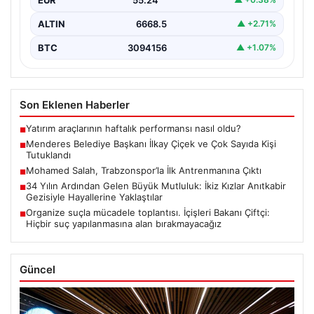
ALTIN
6668.5
▲ +2.71%
BTC
3094156
▲ +1.07%
Son Eklenen Haberler
Yatırım araçlarının haftalık performansı nasıl oldu?
■
Menderes Belediye Başkanı İlkay Çiçek ve Çok Sayıda Kişi
■
Tutuklandı
Mohamed Salah, Trabzonspor’la İlk Antrenmanına Çıktı
■
34 Yılın Ardından Gelen Büyük Mutluluk: İkiz Kızlar Anıtkabir
■
Gezisiyle Hayallerine Yaklaştılar
Organize suçla mücadele toplantısı. İçişleri Bakanı Çiftçi:
■
Hiçbir suç yapılanmasına alan bırakmayacağız
Güncel