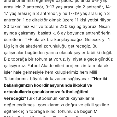
antrenörlerimizi eğitmeye başladık. Şu anda 6-9 yaş
arası için 2 antrenör, 9-13 yaş arası için 2 antrenör, 14-
17 yaş arası için 3 antrenör, yine 17-19 yaş arası için 3
antrenör, 1 de direktör olmak üzere 11 kişi yetiştiriliyor.
20 takımımız var ve toplam 220 kişi eğitiyoruz. Nisan
ayında çalışmayı başlattık. 6 ay boyunca antrenörlerin
ücretlerini TFF olarak biz karşılayacağız. Gelecek yıl 1.
Lig için de akademi zorunluluğu getireceğiz. Bu
çalışmalar bugünden yarına olacak şeyler tabii ki değil.
Biz toprağa bir tohum atıyoruz. İyi niyetle gece gündüz
çalışıyoruz. Futbol Akademileri projemizin tam olarak
işler hale gelmesiyle hem kulüplerimiz hem Milli
Takımlarımız büyük bir kazanım sağlayacak.”
“Her iki
bakanlığımızın koordinasyonunda ilkokul ve
ortaokullarda çocuklarımıza futbol eğitimi
vereceğiz”
Türk futbolunun kendi kaynaklarını
değerlendirmesi, çocuklarımızı doğru ve etkili şekilde
eğitmek için toprağa ikinci tohumu da bugün Milli