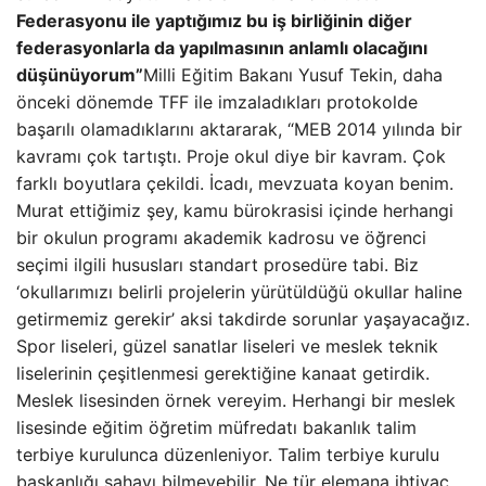
Federasyonu ile yaptığımız bu iş birliğinin diğer
federasyonlarla da yapılmasının anlamlı olacağını
düşünüyorum”
Milli Eğitim Bakanı Yusuf Tekin, daha
önceki dönemde TFF ile imzaladıkları protokolde
başarılı olamadıklarını aktararak, “MEB 2014 yılında bir
kavramı çok tartıştı. Proje okul diye bir kavram. Çok
farklı boyutlara çekildi. İcadı, mevzuata koyan benim.
Murat ettiğimiz şey, kamu bürokrasisi içinde herhangi
bir okulun programı akademik kadrosu ve öğrenci
seçimi ilgili hususları standart prosedüre tabi. Biz
‘okullarımızı belirli projelerin yürütüldüğü okullar haline
getirmemiz gerekir’ aksi takdirde sorunlar yaşayacağız.
Spor liseleri, güzel sanatlar liseleri ve meslek teknik
liselerinin çeşitlenmesi gerektiğine kanaat getirdik.
Meslek lisesinden örnek vereyim. Herhangi bir meslek
lisesinde eğitim öğretim müfredatı bakanlık talim
terbiye kurulunca düzenleniyor. Talim terbiye kurulu
başkanlığı sahayı bilmeyebilir. Ne tür elemana ihtiyaç