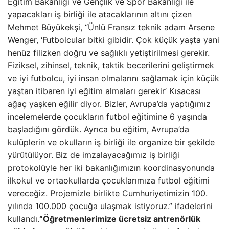
Eğitim Bakanlığı ve Gençlik ve Spor Bakanlığı ile
yapacakları iş birliği ile atacaklarının altını çizen
Mehmet Büyükekşi, “Ünlü Fransız teknik adam Arsene
Wenger, ‘Futbolcular bitki gibidir. Çok küçük yaşta yani
henüz filizken doğru ve sağlıklı yetiştirilmesi gerekir.
Fiziksel, zihinsel, teknik, taktik becerilerini geliştirmek
ve iyi futbolcu, iyi insan olmalarını sağlamak için küçük
yaştan itibaren iyi eğitim almaları gerekir’ Kısacası
ağaç yaşken eğilir diyor. Bizler, Avrupa’da yaptığımız
incelemelerde çocukların futbol eğitimine 6 yaşında
başladığını gördük. Ayrıca bu eğitim, Avrupa’da
kulüplerin ve okulların iş birliği ile organize bir şekilde
yürütülüyor. Biz de imzalayacağımız iş birliği
protokolüyle her iki bakanlığımızın koordinasyonunda
ilkokul ve ortaokullarda çocuklarımıza futbol eğitimi
vereceğiz. Projemizle birlikte Cumhuriyetimizin 100.
yılında 100.000 çocuğa ulaşmak istiyoruz.” ifadelerini
kullandı.
“Öğretmenlerimize ücretsiz antrenörlük