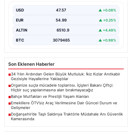
yapılanmasına alan bırakmayacağız
USD
47.57
▲ +0.08%
EUR
54.99
▲ +0.25%
ALTIN
6510.9
▲ +4.49%
BTC
3079465
▲ +0.98%
Son Eklenen Haberler
34 Yılın Ardından Gelen Büyük Mutluluk: İkiz Kızlar Anıtkabir
■
Gezisiyle Hayallerine Yaklaştılar
Organize suçla mücadele toplantısı. İçişleri Bakanı Çiftçi:
■
Hiçbir suç yapılanmasına alan bırakmayacağız
Bahçe Mutfakları ve Prestijli Yaşam Alanları
■
Emeklilere ÖTV’siz Araç Verilmesine Dair Güncel Durum ve
■
Gelişmeler
Doğanşehir’de Taşlı Saldırıya Traktörle Müdahale Anı Güvenlik
■
Kamerasında