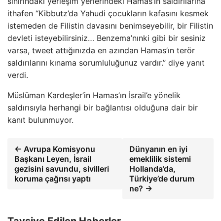
sınırındaki yerleşim yerlerindeki Hamas’ın saldırılarına
ithafen “Kibbutz’da Yahudi çocukların kafasını kesmek
istemeden de Filistin davasını benimseyebilir, bir Filistin
devleti isteyebilirsiniz… Benzema’nınki gibi bir sesiniz
varsa, tweet attığınızda en azından Hamas’ın terör
saldırılarını kınama sorumluluğunuz vardır.” diye yanıt
verdi.
Müslüman Kardeşler’in Hamas’ın İsrail’e yönelik
saldırısıyla herhangi bir bağlantısı olduğuna dair bir
kanıt bulunmuyor.
← Avrupa Komisyonu
Dünyanın en iyi
Başkanı Leyen, İsrail
emeklilik sistemi
gezisini savundu, sivilleri
Hollanda’da,
koruma çağrısı yaptı
Türkiye’de durum
ne? →