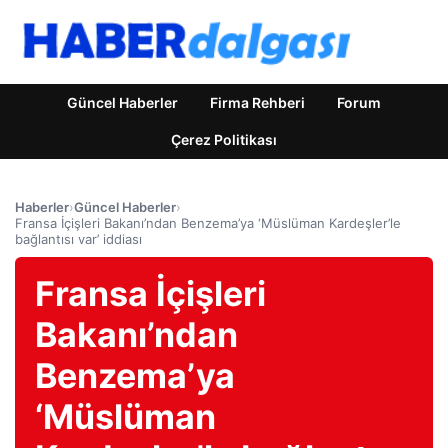
Güncel Haberler
Firma Rehberi
Forum
Çerez Politikası
Haberler
›
Güncel Haberler
›
Fransa İçişleri Bakanı’ndan Benzema’ya ‘Müslüman Kardeşler’le
bağlantısı var’ iddiası
Fransa İçişleri
Bakanı’ndan
Benzema’ya
‘Müslüman