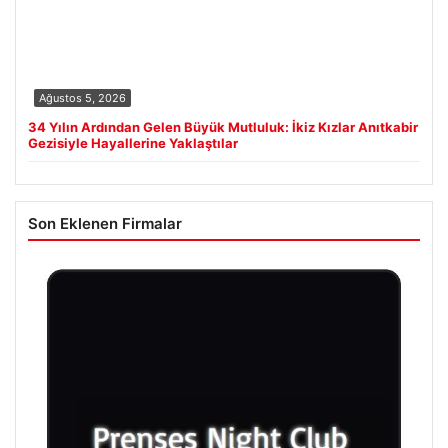
Ağustos 5, 2026
34 Yılın Ardından Gelen Büyük Mutluluk: İkiz Kızlar Anıtkabir
Gezisiyle Hayallerine Yaklaştılar
Son Eklenen Firmalar