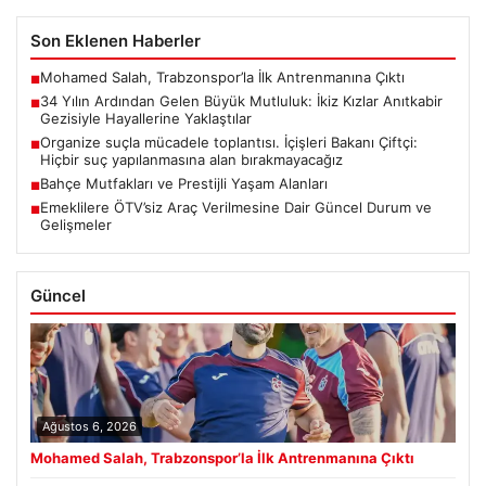
Son Eklenen Haberler
Mohamed Salah, Trabzonspor’la İlk Antrenmanına Çıktı
■
34 Yılın Ardından Gelen Büyük Mutluluk: İkiz Kızlar Anıtkabir
■
Gezisiyle Hayallerine Yaklaştılar
Organize suçla mücadele toplantısı. İçişleri Bakanı Çiftçi:
■
Hiçbir suç yapılanmasına alan bırakmayacağız
Bahçe Mutfakları ve Prestijli Yaşam Alanları
■
Emeklilere ÖTV’siz Araç Verilmesine Dair Güncel Durum ve
■
Gelişmeler
Güncel
Ağustos 6, 2026
Mohamed Salah, Trabzonspor’la İlk Antrenmanına Çıktı