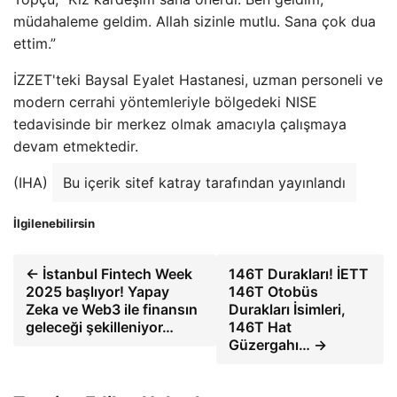
müdahaleme geldim. Allah sizinle mutlu. Sana çok dua
ettim.”
İZZET'teki Baysal Eyalet Hastanesi, uzman personeli ve
modern cerrahi yöntemleriyle bölgedeki NISE
tedavisinde bir merkez olmak amacıyla çalışmaya
devam etmektedir.
(IHA)
Bu içerik sitef katray tarafından yayınlandı
İlgilenebilirsin
← İstanbul Fintech Week
146T Durakları! İETT
2025 başlıyor! Yapay
146T Otobüs
Zeka ve Web3 ile finansın
Durakları İsimleri,
geleceği şekilleniyor…
146T Hat
Güzergahı… →