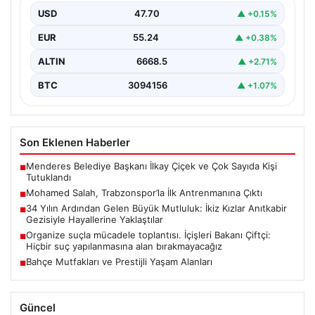
mavili formayla ilk resmi idmanına katıldı. Sezon öncesi
USD
47.70
▲ +0.15%
hazırlıklarının…
EUR
55.24
▲ +0.38%
ALTIN
6668.5
▲ +2.71%
BTC
3094156
▲ +1.07%
Son Eklenen Haberler
Menderes Belediye Başkanı İlkay Çiçek ve Çok Sayıda Kişi
■
Tutuklandı
Mohamed Salah, Trabzonspor’la İlk Antrenmanına Çıktı
■
34 Yılın Ardından Gelen Büyük Mutluluk: İkiz Kızlar Anıtkabir
■
Gezisiyle Hayallerine Yaklaştılar
Organize suçla mücadele toplantısı. İçişleri Bakanı Çiftçi:
■
Hiçbir suç yapılanmasına alan bırakmayacağız
Bahçe Mutfakları ve Prestijli Yaşam Alanları
■
Güncel