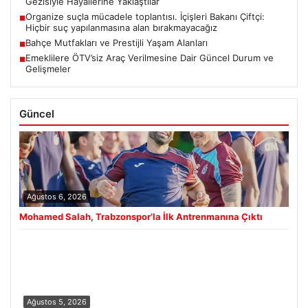
Gezisiyle Hayallerine Yaklaştılar
Organize suçla mücadele toplantısı. İçişleri Bakanı Çiftçi:
■
Hiçbir suç yapılanmasına alan bırakmayacağız
Bahçe Mutfakları ve Prestijli Yaşam Alanları
■
Emeklilere ÖTV’siz Araç Verilmesine Dair Güncel Durum ve
■
Gelişmeler
Güncel
Ağustos 6, 2026
Mohamed Salah, Trabzonspor’la İlk Antrenmanına Çıktı
Ağustos 5, 2026