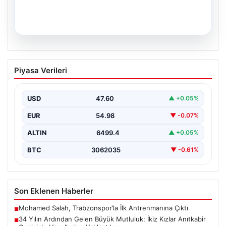
05.08.2026
34 Yılın Ardından Gelen Büyük
Piyasa Verileri
Mutluluk: İkiz Kızlar Anıtkabir Gezisiyle
Hayallerine Yaklaştılar
USD
47.60
▲ +0.05%
Adıyaman’da ikamet eden Abuzer ve Zeynep Yıldırım
çifti, hayatlarının en zorlu ve aynı zamanda…
EUR
54.98
▼ -0.07%
ALTIN
6499.4
▲ +0.05%
BTC
3062035
▼ -0.61%
Son Eklenen Haberler
Mohamed Salah, Trabzonspor’la İlk Antrenmanına Çıktı
■
34 Yılın Ardından Gelen Büyük Mutluluk: İkiz Kızlar Anıtkabir
■