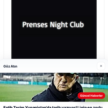
×
Göz Atın
Prenses Night Club
Nisan 29, 2026
Güncel Haberler
Web sitemizi nasıl kullandığınızı daha iyi anlayabilmek,
Fatih Terim Yunanistan’da tarih yazıyor! Ligin en zorlu