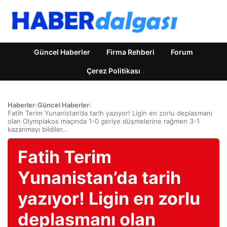
Güncel Haberler
Firma Rehberi
Forum
Çerez Politikası
Haberler
›
Güncel Haberler
›
Fatih Terim Yunanistan’da tarih yazıyor! Ligin en zorlu deplasmanı
olan Olympiakos maçında 1-0 geriye düşmelerine rağmen 3-1
kazanmayı bildiler…
Fatih Terim
Yunanistan’da tarih
yazıyor! Ligin en zorlu
deplasmanı olan