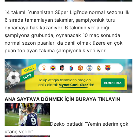
14 takımlı Yunanistan Süper Ligi’nde normal sezonu ilk
6 sırada tamamlayan takımlar, şampiyonluk turu
oynamaya hak kazanıyor. 6 takımın yer aldığı
şampiyona grubunda, oynanacak 10 maç sonunda
normal sezon puanları da dahil olmak üzere en çok
puan toplayan takıma şampiyonluk veriliyor.
ANA SAYFAYA DÖNMEK İÇİN BURAYA TIKLAYIN
Dzeko patladı! ”Yemin ederim çok
utanç verici”