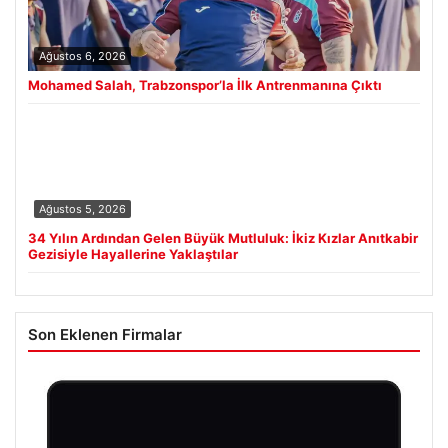
Ağustos 6, 2026
Mohamed Salah, Trabzonspor’la İlk Antrenmanına Çıktı
Ağustos 5, 2026
34 Yılın Ardından Gelen Büyük Mutluluk: İkiz Kızlar Anıtkabir
Gezisiyle Hayallerine Yaklaştılar
Son Eklenen Firmalar