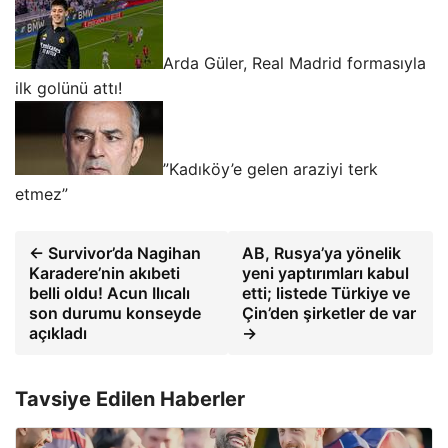
Arda Güler, Real Madrid formasıyla
ilk golünü attı!
”Kadıköy’e gelen araziyi terk
etmez”
← Survivor’da Nagihan
AB, Rusya’ya yönelik
Karadere’nin akıbeti
yeni yaptırımları kabul
belli oldu! Acun Ilıcalı
etti; listede Türkiye ve
son durumu konseyde
Çin’den şirketler de var
açıkladı
→
Tavsiye Edilen Haberler