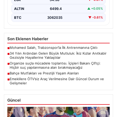
ALTIN
6499.4
▲ +0.05%
BTC
3062035
▼ -0.61%
Son Eklenen Haberler
Mohamed Salah, Trabzonspor’la İlk Antrenmanına Çıktı
■
34 Yılın Ardından Gelen Büyük Mutluluk: İkiz Kızlar Anıtkabir
■
Gezisiyle Hayallerine Yaklaştılar
Organize suçla mücadele toplantısı. İçişleri Bakanı Çiftçi:
■
Hiçbir suç yapılanmasına alan bırakmayacağız
Bahçe Mutfakları ve Prestijli Yaşam Alanları
■
Emeklilere ÖTV’siz Araç Verilmesine Dair Güncel Durum ve
■
Gelişmeler
Güncel