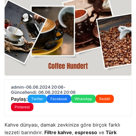
admin
•
06.06.2024 20:06
•
Güncellendi: 06.06.2024 20:06
Paylaş:
Twitter
Facebook
WhatsApp
Reddit
Pinterest
Kahve dünyası, damak zevkinize göre birçok farklı
lezzeti barındırır.
Filtre kahve
,
espresso
ve
Türk