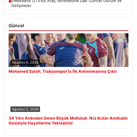
Emeklilere ÖTV’siz Araç Verilmesine Dair Güncel Durum ve
■
Gelişmeler
Güncel
Ağustos 6, 2026
Mohamed Salah, Trabzonspor’la İlk Antrenmanına Çıktı
Ağustos 5, 2026
34 Yılın Ardından Gelen Büyük Mutluluk: İkiz Kızlar Anıtkabir
Gezisiyle Hayallerine Yaklaştılar