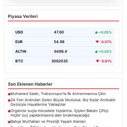
05.08.2026
34 Yılın Ardından Gelen Büyük
Piyasa Verileri
Mutluluk: İkiz Kızlar Anıtkabir Gezisiyle
Hayallerine Yaklaştılar
USD
47.60
▲ +0.05%
Adıyaman’da ikamet eden Abuzer ve Zeynep Yıldırım
çifti, hayatlarının en zorlu ve aynı zamanda…
EUR
54.98
▼ -0.07%
ALTIN
6499.4
▲ +0.05%
BTC
3062035
▼ -0.61%
Son Eklenen Haberler
Mohamed Salah, Trabzonspor’la İlk Antrenmanına Çıktı
■
34 Yılın Ardından Gelen Büyük Mutluluk: İkiz Kızlar Anıtkabir
■
Gezisiyle Hayallerine Yaklaştılar
Organize suçla mücadele toplantısı. İçişleri Bakanı Çiftçi:
■
Hiçbir suç yapılanmasına alan bırakmayacağız
Bahçe Mutfakları ve Prestijli Yaşam Alanları
■