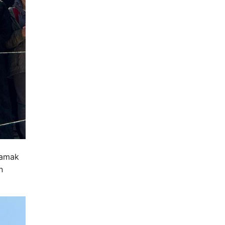
rlamak
n