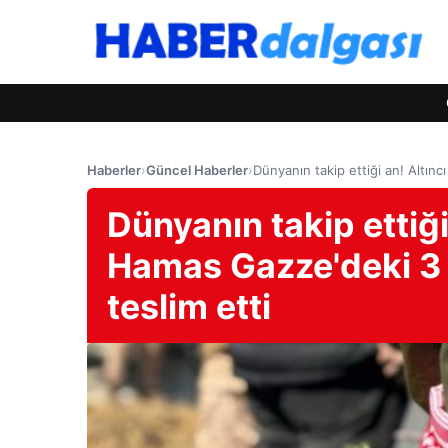
Haberler
›
Güncel Haberler
›
Dünyanın takip ettiği an! Altın
Dünyanın takip ettiği
Hamas Gazze'deki 3 
teslim etti