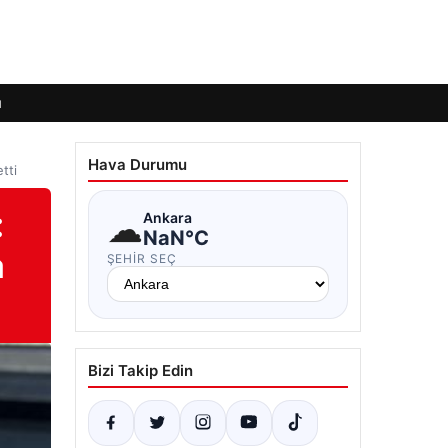
ı
Hava Durumu
tti
:
☁
Ankara
NaN°C
a
ŞEHIR SEÇ
Bizi Takip Edin