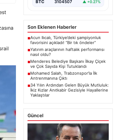
BTC
3104507
▲ +0.27%
est
Son Eklenen Haberler
zasına
Acun Ilıcalı, Türkiye’deki şampiyonluk
■
favorisini açıkladı! “Bir tık öndeler”
rail
Yatırım araçlarının haftalık performansı
■
nasıl oldu?
Menderes Belediye Başkanı İlkay Çiçek
■
ve Çok Sayıda Kişi Tutuklandı
Mohamed Salah, Trabzonspor’la İlk
■
Antrenmanına Çıktı
34 Yılın Ardından Gelen Büyük Mutluluk:
■
İkiz Kızlar Anıtkabir Gezisiyle Hayallerine
Yaklaştılar
Güncel