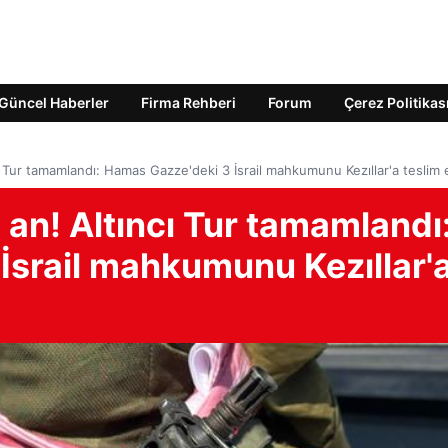
Güncel Haberler
Firma Rehberi
Forum
Çerez Politikas
cı Tur tamamlandı: Hamas Gazze'deki 3 İsrail mahkumunu Kezıllar'a teslim e
 an! Altıncı Tur tamamlandı
İsrail mahkumunu Kezıllar'