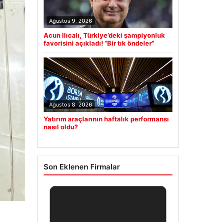
Ağustos 9, 2026
Acun Ilıcalı, Türkiye’deki şampiyonluk
favorisini açıkladı! “Bir tık öndeler”
Ağustos 8, 2026
Yatırım araçlarının haftalık performansı
nasıl oldu?
Son Eklenen Firmalar