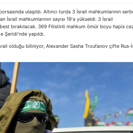
orsasında ulaşıldı. Altıncı turda 3 İsrail mahkumlarının serb
n İsrail mahkumlarının sayısı 19'a yükseldi. 3 İsrail
est bırakılacak. 369 Filistinli mahkum ömür boyu hapis ce
 Şeridi'nde yapıldı.
il olduğu biliniyor, Alexander Sasha Troufanov çifte Rus-İs