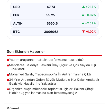
İzmir’in Menderes ilçesinde gerçekleşen geniş çaplı bir
soruşturma kapsamında, Belediye Başkanı İlkay Çiçek
USD
47.74
▲ +0.18%
ve…
EUR
55.25
▲ +0.32%
ALTIN
6660.6
▲ +2.59%
BTC
3096062
▼ -0.02%
Son Eklenen Haberler
Yatırım araçlarının haftalık performansı nasıl oldu?
■
Menderes Belediye Başkanı İlkay Çiçek ve Çok Sayıda Kişi
■
Tutuklandı
Mohamed Salah, Trabzonspor’la İlk Antrenmanına Çıktı
■
34 Yılın Ardından Gelen Büyük Mutluluk: İkiz Kızlar Anıtkabir
■
Gezisiyle Hayallerine Yaklaştılar
Organize suçla mücadele toplantısı. İçişleri Bakanı Çiftçi:
■
Hiçbir suç yapılanmasına alan bırakmayacağız
Güncel