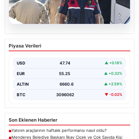
07.08.2026
Menderes Belediye Başkanı İlkay Çiçek
Piyasa Verileri
ve Çok Sayıda Kişi Tutuklandı
İzmir’in Menderes ilçesinde gerçekleşen geniş çaplı bir
soruşturma kapsamında, Belediye Başkanı İlkay Çiçek
USD
47.74
▲ +0.18%
ve…
EUR
55.25
▲ +0.32%
ALTIN
6660.6
▲ +2.59%
BTC
3096062
▼ -0.02%
Son Eklenen Haberler
Yatırım araçlarının haftalık performansı nasıl oldu?
■
Menderes Belediye Başkanı İlkay Çiçek ve Çok Sayıda Kişi
■