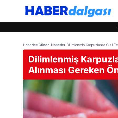
Haberler
›
Güncel Haberler
›
Dilimlenmiş Karpuzlarda Gizli T
Dilimlenmiş Karpuzla
Alınması Gereken Ö