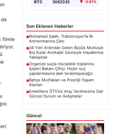
zamanda…
BTC
3062035
▼ -0.61%
ken
 da
Son Eklenen Haberler
Mohamed Salah, Trabzonspor’la İlk
■
 filmle
Antrenmanına Çıktı
iriyor.
34 Yılın Ardından Gelen Büyük Mutluluk:
■
İkiz Kızlar Anıtkabir Gezisiyle Hayallerine
kü
Yaklaştılar
na
Organize suçla mücadele toplantısı.
■
İçişleri Bakanı Çiftçi: Hiçbir suç
yapılanmasına alan bırakmayacağız
Bahçe Mutfakları ve Prestijli Yaşam
,
■
Alanları
Emeklilere ÖTV’siz Araç Verilmesine Dair
■
en
Güncel Durum ve Gelişmeler
ğini
Güncel
eri