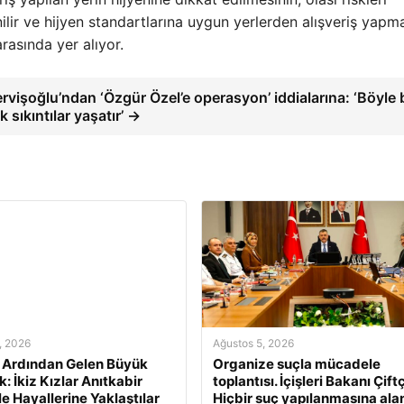
ilir ve hijyen standartlarına uygun yerlerden alışveriş yapma
rasında yer alıyor.
vişoğlu’ndan ‘Özgür Özel’e operasyon’ iddialarına: ‘Böyle b
 sıkıntılar yaşatır’ →
, 2026
Ağustos 5, 2026
n Ardından Gelen Büyük
Organize suçla mücadele
: İkiz Kızlar Anıtkabir
toplantısı. İçişleri Bakanı Çiftç
le Hayallerine Yaklaştılar
Hiçbir suç yapılanmasına ala