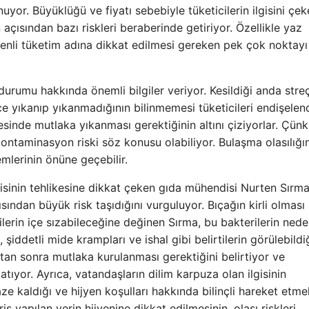
yor. Büyüklüğü ve fiyatı sebebiyle tüketicilerin ilgisini çe
 açısından bazı riskleri beraberinde getiriyor. Özellikle yaz
enli tüketim adına dikkat edilmesi gereken pek çok noktayı
urumu hakkında önemli bilgiler veriyor. Kesildiği anda streç
e yıkanıp yıkanmadığının bilinmemesi tüketicileri endişelend
nde mutlaka yıkanması gerektiğinin altını çiziyorlar. Çün
ontaminasyon riski söz konusu olabiliyor. Bulaşma olasılığı
emlerinin önüne geçebilir.
sinin tehlikesine dikkat çeken gıda mühendisi Nurten Sırma
ından büyük risk taşıdığını vurguluyor. Bıçağın kirli olması
lerin içe sızabileceğine değinen Sırma, bu bakterilerin ned
şiddetli mide krampları ve ishal gibi belirtilerin görülebildi
an sonra mutlaka kurulanması gerektiğini belirtiyor ve
rlatıyor. Ayrıca, vatandaşların dilim karpuza olan ilgisinin
aze kaldığı ve hijyen koşulları hakkında bilinçli hareket etmel
ş yapılan yerin hijyenine dikkat edilmesinin, olası riskleri