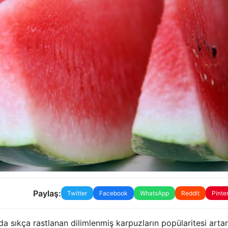
Paylaş:
Twitter
Facebook
WhatsApp
Reddit
Pinte
 sıkça rastlanan dilimlenmiş karpuzların popülaritesi arta