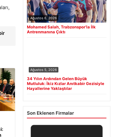
ları,
Ağustos 6, 2026
Mohamed Salah, Trabzonspor’la İlk
Antrenmanına Çıktı
ir
Ağustos 5, 2026
34 Yılın Ardından Gelen Büyük
Mutluluk: İkiz Kızlar Anıtkabir Gezisiyle
Hayallerine Yaklaştılar
Son Eklenen Firmalar
i:
n