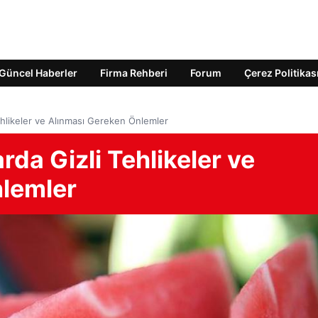
Güncel Haberler
Firma Rehberi
Forum
Çerez Politikas
ehlikeler ve Alınması Gereken Önlemler
rda Gizli Tehlikeler ve
nlemler