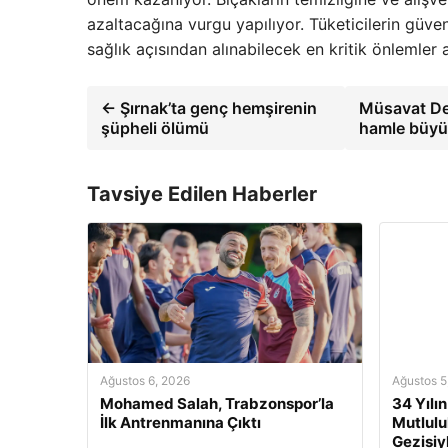
azaltacağına vurgu yapılıyor. Tüketicilerin güven
sağlık açısından alınabilecek en kritik önlemler a
← Şırnak’ta genç hemşirenin
Müsavat Der
şüpheli ölümü
hamle büyük
Tavsiye Edilen Haberler
Ağustos 6, 2026
Ağustos 5
Mohamed Salah, Trabzonspor’la
34 Yılı
İlk Antrenmanına Çıktı
Mutluluk
Gezisiy