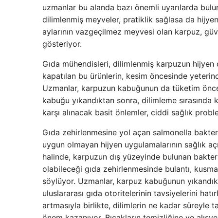
uzmanlar bu alanda bazı önemli uyarılarda bulunu
dilimlenmiş meyveler, pratiklik sağlasa da hijyen
aylarının vazgeçilmez meyvesi olan karpuz, güv
gösteriyor.
Gıda mühendisleri, dilimlenmiş karpuzun hijyen d
kapatılan bu ürünlerin, kesim öncesinde yeterinc
Uzmanlar, karpuzun kabuğunun da tüketim öncesi
kabuğu yıkandıktan sonra, dilimleme sırasında k
karşı alınacak basit önlemler, ciddi sağlık probl
Gıda zehirlenmesine yol açan salmonella bakteri
uygun olmayan hijyen uygulamalarının sağlık açıs
halinde, karpuzun dış yüzeyinde bulunan bakteri
olabileceği gıda zehirlenmesinde bulantı, kusma, 
söylüyor. Uzmanlar, karpuz kabuğunun yıkandıkt
uluslararası gıda otoritelerinin tavsiyelerini hatı
artmasıyla birlikte, dilimlerin ne kadar süreyle t
önem kazanıyor. Bıçakların temizliğine ve alışveri