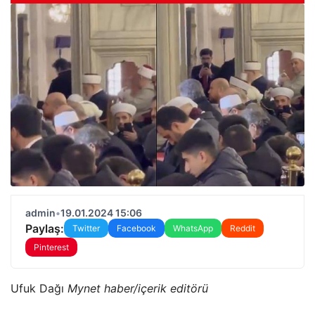
admin
•
19.01.2024 15:06
Paylaş:
Twitter
Facebook
WhatsApp
Reddit
Pinterest
Ufuk Dağı
Mynet haber/içerik editörü