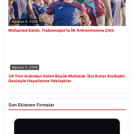
Ağustos 6, 2026
Mohamed Salah, Trabzonspor’la İlk Antrenmanına Çıktı
Ağustos 5, 2026
34 Yılın Ardından Gelen Büyük Mutluluk: İkiz Kızlar Anıtkabir
Gezisiyle Hayallerine Yaklaştılar
Son Eklenen Firmalar