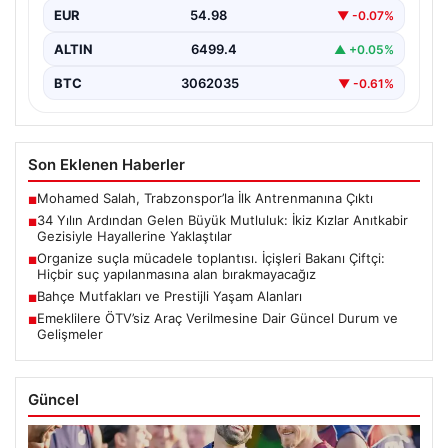
çifti, hayatlarının en zorlu ve aynı zamanda…
EUR
54.98
▼ -0.07%
ALTIN
6499.4
▲ +0.05%
BTC
3062035
▼ -0.61%
Son Eklenen Haberler
Mohamed Salah, Trabzonspor’la İlk Antrenmanına Çıktı
■
34 Yılın Ardından Gelen Büyük Mutluluk: İkiz Kızlar Anıtkabir
■
Gezisiyle Hayallerine Yaklaştılar
Organize suçla mücadele toplantısı. İçişleri Bakanı Çiftçi:
■
Hiçbir suç yapılanmasına alan bırakmayacağız
Bahçe Mutfakları ve Prestijli Yaşam Alanları
■
Emeklilere ÖTV’siz Araç Verilmesine Dair Güncel Durum ve
■
Gelişmeler
Güncel