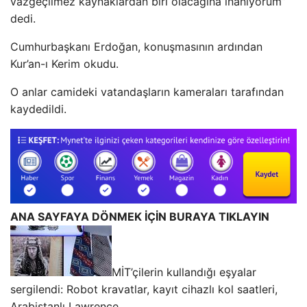
vazgeçilmez kaynaklardan biri olacağına inanıyorum”
dedi.
Cumhurbaşkanı Erdoğan, konuşmasının ardından
Kur’an-ı Kerim okudu.
O anlar camideki vatandaşların kameraları tarafından
kaydedildi.
ANA SAYFAYA DÖNMEK İÇİN BURAYA TIKLAYIN
MİT’çilerin kullandığı eşyalar
sergilendi: Robot kravatlar, kayıt cihazlı kol saatleri,
Arabistanlı Lawrence…