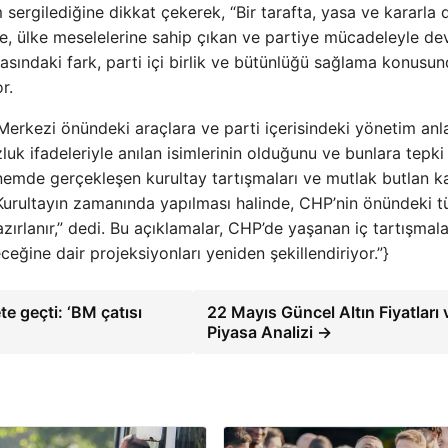
sergilediğine dikkat çekerek, “Bir tarafta, yasa ve kararla d
se, ülke meselelerine sahip çıkan ve partiye mücadeleyle d
rasındaki fark, parti içi birlik ve bütünlüğü sağlama konusu
r.
erkezi önündeki araçlara ve parti içerisindeki yönetim anl
uk ifadeleriyle anılan isimlerinin olduğunu ve bunlara tepki
dönemde gerçekleşen kurultay tartışmaları ve mutlak butlan k
“Kurultayın zamanında yapılması halinde, CHP’nin önündeki 
azırlanır,” dedi. Bu açıklamalar, CHP’de yaşanan iç tartışmala
ceğine dair projeksiyonları yeniden şekillendiriyor.”}
te geçti: ‘BM çatısı
22 Mayıs Güncel Altın Fiyatları 
Piyasa Analizi →