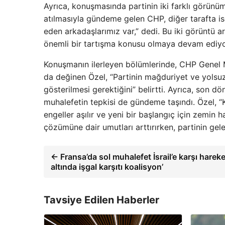
Ayrıca, konuşmasında partinin iki farklı görünüm 
atılmasıyla gündeme gelen CHP, diğer tarafta i
eden arkadaşlarımız var,” dedi. Bu iki görüntü a
önemli bir tartışma konusu olmaya devam ediyo
Konuşmanın ilerleyen bölümlerinde, CHP Genel M
da değinen Özel, “Partinin mağduriyet ve yolsuzl
gösterilmesi gerektiğini” belirtti. Ayrıca, son 
muhalefetin tepkisi de gündeme taşındı. Özel, 
engeller aşılır ve yeni bir başlangıç için zemin h
çözümüne dair umutları arttırırken, partinin gele
← Fransa’da sol muhalefet İsrail’e karşı hareke
altında işgal karşıtı koalisyon’
Tavsiye Edilen Haberler