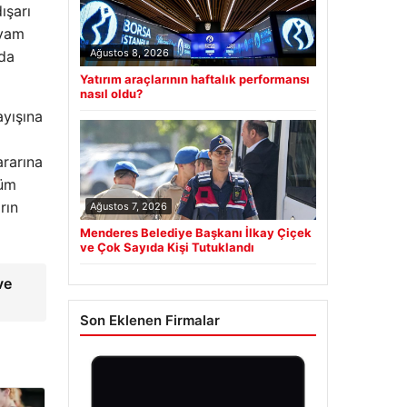
ışarı
evam
Ağustos 8, 2026
nda
Yatırım araçlarının haftalık performansı
nasıl oldu?
ayışına
ararına
tüm
rın
Ağustos 7, 2026
Menderes Belediye Başkanı İlkay Çiçek
ve Çok Sayıda Kişi Tutuklandı
ve
Son Eklenen Firmalar