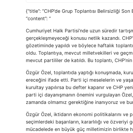
{“title”: “CHP’de Grup Toplantısı Belirsizliği Son
“content”: “
Cumhuriyet Halk Partisi’nde uzun süredir tartış
gerçekleşmeyeceği konusu netlik kazandı. CHP’n
gözetiminde yapıldı ve böylece haftalık toplantı
oldu. Toplantıya, mevcut milletvekilleri ve geç
mevcut partililer de katıldı. Bu toplantı, CHP’ni
Özgür Özel, toplantıda yaptığı konuşmada, kurul
ereceğini ifade etti. Parti içi meselelerin ve 
kurultay yapılırsa bu defter kapanır ve CHP ye
parti içi dayanışmanın önemini vurgulayan Özel
zamanda olmamız gerektiğine inanıyoruz ve bunun
Özgür Özel, iktidarın ekonomi politikalarını ve pa
seçimlerdeki başarıların, kararlılığı ve özveriyi 
mücadelede en büyük güç milletimizin birlikte har