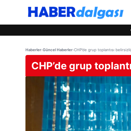
Haberler
›
Güncel Haberler
›
CHP’de grup toplantısı belirsizl
CHP’de grup toplantıs