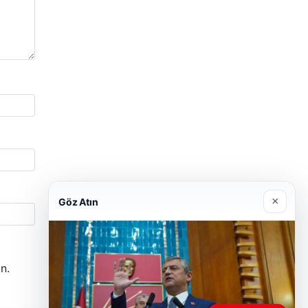
×
Göz Atın
n.