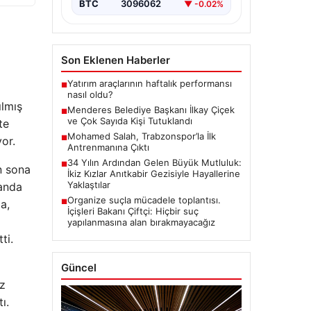
BTC
3096062
▼ -0.02%
Son Eklenen Haberler
Yatırım araçlarının haftalık performansı
■
nasıl oldu?
ılmış
Menderes Belediye Başkanı İlkay Çiçek
■
ve Çok Sayıda Kişi Tutuklandı
te
Mohamed Salah, Trabzonspor’la İlk
■
yor.
Antrenmanına Çıktı
34 Yılın Ardından Gelen Büyük Mutluluk:
■
n sona
İkiz Kızlar Anıtkabir Gezisiyle Hayallerine
Yaklaştılar
manda
Organize suçla mücadele toplantısı.
a,
■
İçişleri Bakanı Çiftçi: Hiçbir suç
yapılanmasına alan bırakmayacağız
ti.
Güncel
iz
ı.