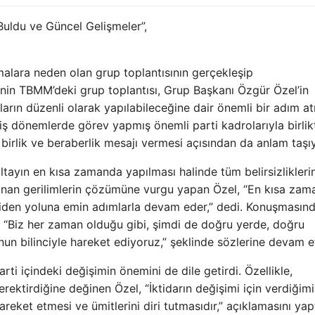
 Buldu ve Güncel Gelişmeler”,
malara neden olan grup toplantısının gerçekleşip
in TBMM’deki grup toplantısı, Grup Başkanı Özgür Özel’in
ların düzenli olarak yapılabileceğine dair önemli bir adım at
miş dönemlerde görev yapmış önemli parti kadrolarıyla birlik
n birlik ve beraberlik mesajı vermesi açısından da anlam taşı
tayın en kısa zamanda yapılması halinde tüm belirsizlikleri
yaşanan gerilimlerin çözümüne vurgu yapan Özel, “En kısa za
niden yoluna emin adımlarla devam eder,” dedi. Konuşmasınd
, “Biz her zaman olduğu gibi, şimdi de doğru yerde, doğru
 bilinciyle hareket ediyoruz,” şeklinde sözlerine devam et
rti içindeki değişimin önemini de dile getirdi. Özellikle,
gerektirdiğine değinen Özel, “İktidarın değişimi için verdiğim
eket etmesi ve ümitlerini diri tutmasıdır,” açıklamasını yapt