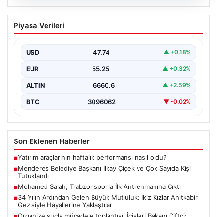
07.08.2026
Menderes Belediye Başkanı İlkay Çiçek
Piyasa Verileri
ve Çok Sayıda Kişi Tutuklandı
İzmir’in Menderes ilçesinde gerçekleşen geniş çaplı bir
soruşturma kapsamında, Belediye Başkanı İlkay Çiçek
USD
47.74
▲ +0.18%
ve…
EUR
55.25
▲ +0.32%
ALTIN
6660.6
▲ +2.59%
BTC
3096062
▼ -0.02%
Son Eklenen Haberler
Yatırım araçlarının haftalık performansı nasıl oldu?
■
Menderes Belediye Başkanı İlkay Çiçek ve Çok Sayıda Kişi
■
Tutuklandı
Mohamed Salah, Trabzonspor’la İlk Antrenmanına Çıktı
■
34 Yılın Ardından Gelen Büyük Mutluluk: İkiz Kızlar Anıtkabir
■
Gezisiyle Hayallerine Yaklaştılar
Organize suçla mücadele toplantısı. İçişleri Bakanı Çiftçi:
■