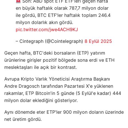
Son: ABD spot ETF ETF'leri geçen hafta
en büyük haftalık olarak 787,7 milyon dolar
ile gördü, BTC ETF'ler haftalık toplam 246.4
milyon dolarlık akın gördü.
pic.twitter.com/jwe4ACH9KJ
– Cintegraph (@Cointelegraph)
8 Eylül 2025
Geçen hafta, BTC'deki borsaların (ETP) yatırım
ürünlerine girişler pozitif bölgede sona erdi ve ETH
meslektaşları ile açık bir kontrast.
Avrupa Kripto Varlık Yöneticisi Araştırma Başkanı
Andre Dragosch tarafından Pazartesi X'e yüklenen
rakamlar, ETP Bitcoin'in 5 günde (5 Eylül'e kadar) 444
milyon dolar eklediğini gösteriyor.
Aynı dönemde eter ETP'ler 900 milyon doların üzerinde
net üretim gördü.