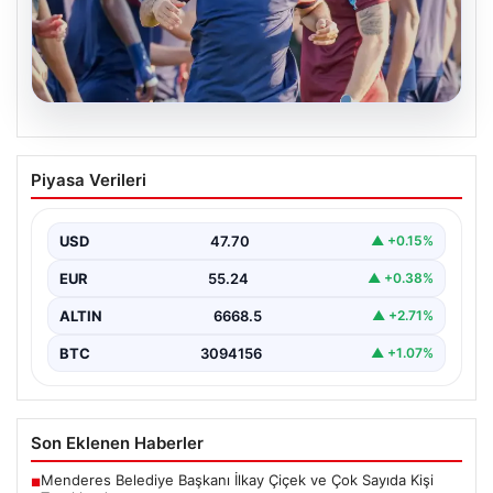
06.08.2026
Mohamed Salah, Trabzonspor’la İlk
Piyasa Verileri
Antrenmanına Çıktı
Trabzonspor’un yeni transferi Mohamed Salah, bordo-
mavili formayla ilk resmi idmanına katıldı. Sezon öncesi
USD
47.70
▲ +0.15%
hazırlıklarının…
EUR
55.24
▲ +0.38%
ALTIN
6668.5
▲ +2.71%
BTC
3094156
▲ +1.07%
Son Eklenen Haberler
Menderes Belediye Başkanı İlkay Çiçek ve Çok Sayıda Kişi
■