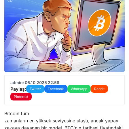
admin
•
06.10.2025 22:58
Paylaş:
Twitter
Facebook
WhatsApp
Reddit
Pinterest
Bitcoin tüm
zamanların en yüksek seviyesine ulaştı, ancak yapay
zekaya dayanan bir model, BTC'nin tarihsel fiyatındaki