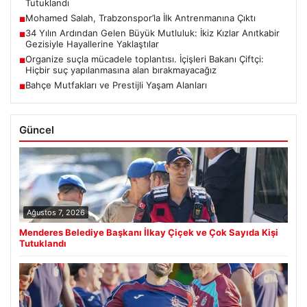
Tutuklandı
Mohamed Salah, Trabzonspor’la İlk Antrenmanına Çıktı
■
34 Yılın Ardından Gelen Büyük Mutluluk: İkiz Kızlar Anıtkabir
■
Gezisiyle Hayallerine Yaklaştılar
Organize suçla mücadele toplantısı. İçişleri Bakanı Çiftçi:
■
Hiçbir suç yapılanmasına alan bırakmayacağız
Bahçe Mutfakları ve Prestijli Yaşam Alanları
■
Güncel
Ağustos 7, 2026
Menderes Belediye Başkanı İlkay Çiçek ve Çok Sayıda Kişi
Tutuklandı