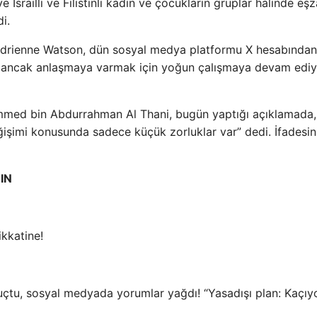
e İsrailli ve Filistinli kadın ve çocukların gruplar halinde eş
i.
Adrienne Watson, dün sosyal medya platformu X hesabından
 ancak anlaşmaya varmak için yoğun çalışmaya devam ediy
mmed bin Abdurrahman Al Thani, bugün yaptığı açıklamada,
ğişimi konusunda sadece küçük zorluklar var” dedi. İfadesin
IN
ikkatine!
 uçtu, sosyal medyada yorumlar yağdı! “Yasadışı plan: Kaçı