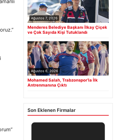
zamanlı
Ağustos 7, 2026
Menderes Belediye Başkanı İlkay Çiçek
oruz.”
ve Çok Sayıda Kişi Tutuklandı
i
Ağustos 6, 2026
Mohamed Salah, Trabzonspor’la İlk
Antrenmanına Çıktı
Son Eklenen Firmalar
yorum”