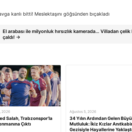
vga kanlı bitti! Meslektaşını göğsünden bıçakladı
El arabası ile milyonluk hırsızlık kamerada… Villadan çelik
çaldı! →
, 2026
Ağustos 5, 2026
d Salah, Trabzonspor’la
34 Yılın Ardından Gelen Büy
renmanına Çıktı
Mutluluk: İkiz Kızlar Anıtkabi
Gezisiyle Hayallerine Yaklaştı