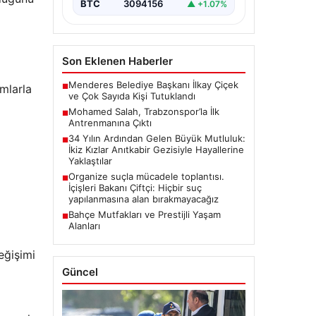
BTC
3094156
▲ +1.07%
Son Eklenen Haberler
Menderes Belediye Başkanı İlkay Çiçek
mlarla
■
ve Çok Sayıda Kişi Tutuklandı
Mohamed Salah, Trabzonspor’la İlk
■
Antrenmanına Çıktı
34 Yılın Ardından Gelen Büyük Mutluluk:
■
İkiz Kızlar Anıtkabir Gezisiyle Hayallerine
Yaklaştılar
Organize suçla mücadele toplantısı.
■
İçişleri Bakanı Çiftçi: Hiçbir suç
yapılanmasına alan bırakmayacağız
Bahçe Mutfakları ve Prestijli Yaşam
■
Alanları
eğişimi
Güncel