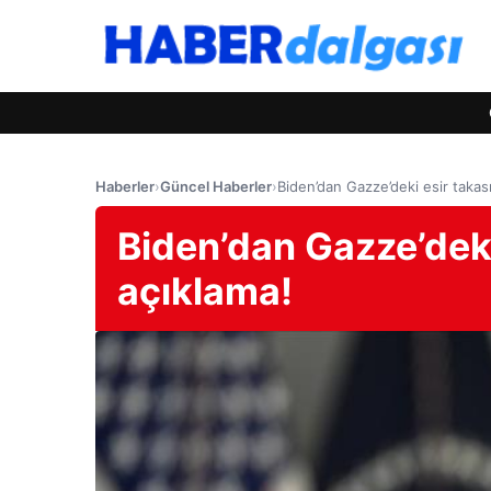
Haberler
›
Güncel Haberler
›
Biden’dan Gazze’deki esir takasıyl
Biden’dan Gazze’deki e
açıklama!