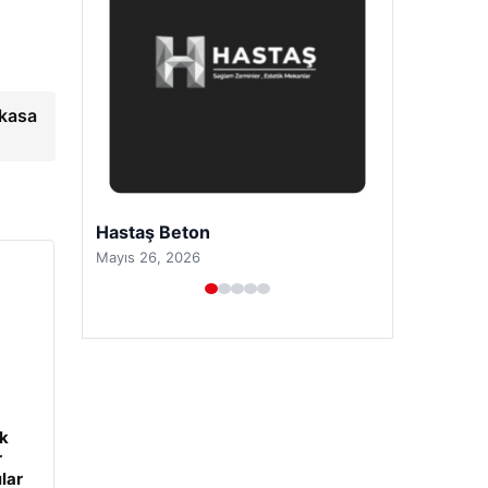
 kasa
Prenses Night Club
Nisan 29, 2026
ük
r
lar