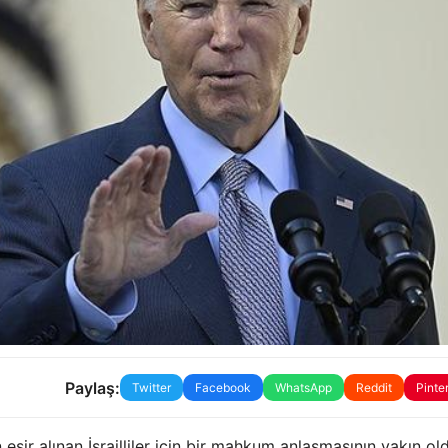
Paylaş:
Twitter
Facebook
WhatsApp
Reddit
Pinte
sir alınan İsrailliler için bir mahkum anlaşmasının yakın o