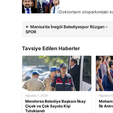
Doktorların otoparkındaki ka
← Manisa’da İnegöl Belediyespor Rüzgarı –
SPOR
Tavsiye Edilen Haberler
Ağustos 7, 2026
Ağustos 6
Menderes Belediye Başkanı İlkay
Mohame
Çiçek ve Çok Sayıda Kişi
İlk Ant
Tutuklandı