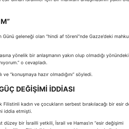
UM”
n Günü geleneği olan “hindi af töreni”nde Gazze’deki mahku
asına yönelik bir anlaşmanın yakın olup olmadığı yönündeki
nıyorum.” o cevapladı.
dı ve “konuşmaya hazır olmadığını” söyledi.
GÜÇ DEĞİŞİMİ İDDİASI
 Filistinli kadın ve çocukların serbest bırakılacağı bir esir d
i iddia etmişti.
zey bir İsrailli yetkili, İsrail ve Hamas’ın “esir değişimi