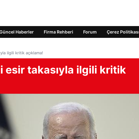
Güncel Haberler
Firma Rehberi
Forum
Çerez Politikas
a ilgili kritik açıklama!
sir takasıyla ilgili kritik