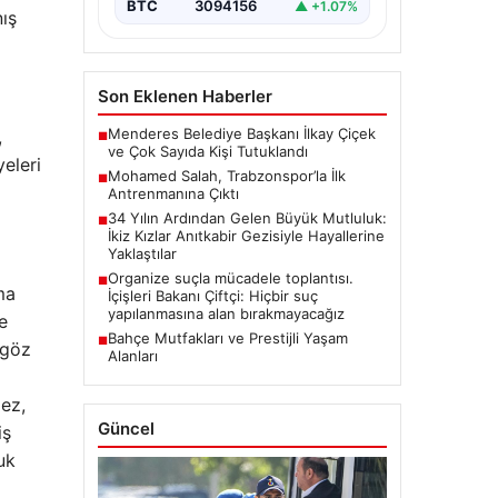
BTC
3094156
▲ +1.07%
nış
Son Eklenen Haberler
Menderes Belediye Başkanı İlkay Çiçek
,
■
ve Çok Sayıda Kişi Tutuklandı
yeleri
Mohamed Salah, Trabzonspor’la İlk
■
Antrenmanına Çıktı
34 Yılın Ardından Gelen Büyük Mutluluk:
■
İkiz Kızlar Anıtkabir Gezisiyle Hayallerine
Yaklaştılar
Organize suçla mücadele toplantısı.
■
ma
İçişleri Bakanı Çiftçi: Hiçbir suç
yapılanmasına alan bırakmayacağız
e
Bahçe Mutfakları ve Prestijli Yaşam
■
 göz
Alanları
mez,
Güncel
iş
uk