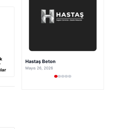
ük
Prenses Night Club
r
Nisan 29, 2026
lar