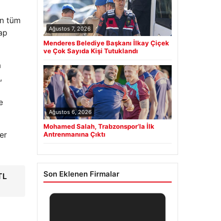
ın tüm
Ağustos 7, 2026
ap
Menderes Belediye Başkanı İlkay Çiçek
ve Çok Sayıda Kişi Tutuklandı
a
,
e
Ağustos 6, 2026
Mohamed Salah, Trabzonspor’la İlk
er
Antrenmanına Çıktı
Son Eklenen Firmalar
TL