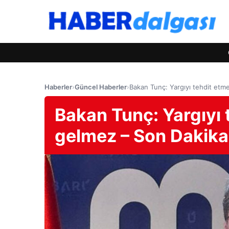
Haberler
›
Güncel Haberler
›
Bakan Tunç: Yargıyı tehdit etm
Bakan Tunç: Yargıyı 
gelmez – Son Dakika