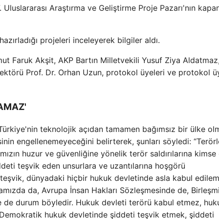
. Uluslararası Araştırma ve Geliştirme Proje Pazarı'nın kapa
zırladığı projeleri inceleyerek bilgiler aldı.
t Faruk Akşit, AKP Bartın Milletvekili Yusuf Ziya Aldatmaz
Rektörü Prof. Dr. Orhan Uzun, protokol üyeleri ve protokol ü
AMAZ'
ürkiye'nin teknolojik açıdan tamamen bağımsız bir ülke ol
nin engellenemeyeceğini belirterek, şunları söyledi: “Terörl
zın huzur ve güvenliğine yönelik terör saldırılarına kimse
deti teşvik eden unsurlara ve uzantılarına hoşgörü
teşvik, dünyadaki hiçbir hukuk devletinde asla kabul edile
mızda da, Avrupa İnsan Hakları Sözleşmesinde de, Birleşm
e de durum böyledir. Hukuk devleti terörü kabul etmez, huk
 Demokratik hukuk devletinde şiddeti teşvik etmek, şiddeti