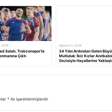
, 2026
Ağustos 5, 2026
d Salah, Trabzonspor’la
34 Yılın Ardından Gelen Büy
renmanına Çıktı
Mutluluk: İkiz Kızlar Anıtkabi
Gezisiyle Hayallerine Yaklaştı
nlar
*
ile işaretlenmişlerdir