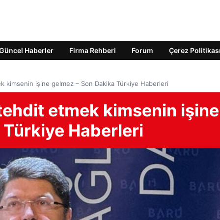
Güncel Haberler
Firma Rehberi
Forum
Çerez Politikas
ek kimsenin işine gelmez – Son Dakika Türkiye Haberleri
tehdit etmek kimsenin işine
 Türkiye Haberleri