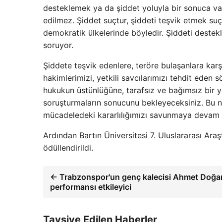
desteklemek ya da şiddet yoluyla bir sonuca v
edilmez. Şiddet suçtur, şiddeti teşvik etmek su
demokratik ülkelerinde böyledir. Şiddeti destek
soruyor.
Şiddete teşvik edenlere, teröre bulaşanlara kar
hakimlerimizi, yetkili savcılarımızı tehdit ed
hukukun üstünlüğüne, tarafsız ve bağımsız bir 
soruşturmaların sonucunu bekleyeceksiniz. Bu ne
mücadeledeki kararlılığımızı savunmaya devam 
Ardından Bartın Üniversitesi 7. Uluslararası Ara
ödüllendirildi.
← Trabzonspor'un genç kalecisi Ahmet Doğan 
performansı etkileyici
Tavsiye Edilen Haberler