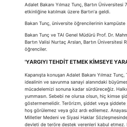
Adalet Bakanı Yılmaz Tunç, Bartın Üniversitesi 7
etkinliğine katılmak üzere Bartın'a geldi.
Bakan Tunç, üniversite öğrencilerinin kampüste ha
Bakan Tunç ve TAI Genel Müdürü Prof. Dr. Mahmu
Bartın Valisi Nurtaç Arslan, Bartın Üniversitesi 
öğrenciler.
'YARGIYI TEHDİT ETMEK KİMSEYE YAR
Kapanışta konuşan Adalet Bakanı Yılmaz Tunç, T
idealinin ve savunma sanayi alanındaki büyümesi
mücadelemizi sonuna kadar sürdüreceğiz. Halkımı
yummasın. Sebebi ne olursa olsun, hiç kimse şid
göstermemelidir. Terörizm, şiddet veya şiddete 
hoş görülemez veya göz ardı edilemez. Anayasa
Milletler Medeni ve Siyasi Haklar Sözleşmesind
devleti de teröre destek verenleri kabul etmez.