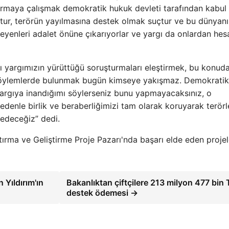
armaya çalışmak demokratik hukuk devleti tarafından kabul
çtur, terörün yayılmasına destek olmak suçtur ve bu dünyan
leyenleri adalet önüne çıkarıyorlar ve yargı da onlardan hes
şı yargımızın yürüttüğü soruşturmaları eleştirmek, bu konud
en söylemlerde bulunmak bugün kimseye yakışmaz. Demokratik
yargıya inandığımı söylerseniz bunu yapmayacaksınız, o
denle birlik ve beraberliğimizi tam olarak koruyarak terörl
edeceğiz” dedi.
ştırma ve Geliştirme Proje Pazarı'nda başarı elde eden projel
Yıldırım'ın
Bakanlıktan çiftçilere 213 milyon 477 bin 
destek ödemesi →