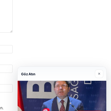
×
Göz Atın
n.