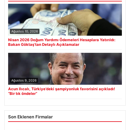
Ağustos 10, 2026
Nisan 2026 Doğum Yardımı Ödemeleri Hesaplara Yatırıldı:
Bakan Göktaş’tan Detaylı Açıklamalar
Ağustos 9, 2026
Acun Ilıcalı, Türkiye’deki şampiyonluk favorisini açıkladı!
“Bir tık öndeler”
Son Eklenen Firmalar