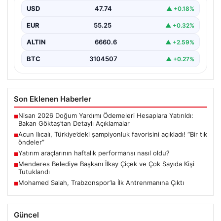
USD
47.74
▲ +0.18%
EUR
55.25
▲ +0.32%
ALTIN
6660.6
▲ +2.59%
BTC
3104507
▲ +0.27%
Son Eklenen Haberler
Nisan 2026 Doğum Yardımı Ödemeleri Hesaplara Yatırıldı:
■
Bakan Göktaş’tan Detaylı Açıklamalar
Acun Ilıcalı, Türkiye’deki şampiyonluk favorisini açıkladı! “Bir tık
■
öndeler”
Yatırım araçlarının haftalık performansı nasıl oldu?
■
Menderes Belediye Başkanı İlkay Çiçek ve Çok Sayıda Kişi
■
Tutuklandı
Mohamed Salah, Trabzonspor’la İlk Antrenmanına Çıktı
■
Güncel