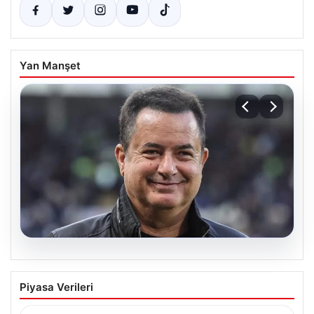
Yan Manşet
09.08.2026
Acun Ilıcalı, Türkiye’deki şampiyonluk
Piyasa Verileri
favorisini açıkladı! “Bir tık öndeler”