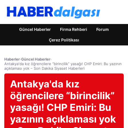
Güncel Haberler
Firma Rehberi
Forum
Çerez Politikası
Haberler
›
Güncel Haberler
›
Antakya'da kız öğrencilere “birincilik” yasağı! CHP Emiri: Bu yazının
açıklaması yok – Son Dakika Siyaset Haberleri
Antakya'da kız
öğrencilere “birincilik”
yasağı! CHP Emiri: Bu
yazının açıklaması yok