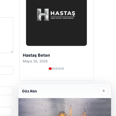
Prenses Night Club
Nisan 29, 2026
×
Göz Atın