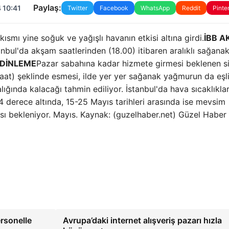
Paylaş:
 10:41
Twitter
Facebook
WhatsApp
Reddit
Pinte
ısmı yine soğuk ve yağışlı havanın etkisi altına girdi.
İBB 
nbul'da akşam saatlerinden (18.00) itibaren aralıklı sağana
 DİNLEME
Pazar sabahına kadar hizmete girmesi beklenen s
aat) şeklinde esmesi, ilde yer yer sağanak yağmurun da eşl
lığında kalacağı tahmin ediliyor. İstanbul'da hava sıcaklıklar
derece altında, 15-25 Mayıs tarihleri ​​arasında ise mevsim
sı bekleniyor. Mayıs. Kaynak: (guzelhaber.net) Güzel Haber
ersonelle
Avrupa’daki internet alışveriş pazarı hızla