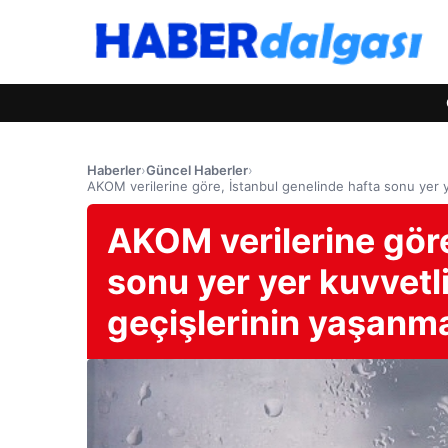
Haberler
›
Güncel Haberler
›
AKOM verilerine göre, İstanbul genelinde hafta sonu yer
AKOM verilerine göre
sonu yer yer kuvvet
geçişlerinin yaşanm