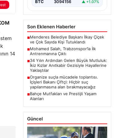
BTC
3094156
▲ +1.07%
rest
AKOM
Son Eklenen Haberler
k
Menderes Belediye Başkanı İlkay Çiçek
istem
■
ve Çok Sayıda Kişi Tutuklandı
ik
Mohamed Salah, Trabzonspor’la İlk
■
ının 14
Antrenmanına Çıktı
34 Yılın Ardından Gelen Büyük Mutluluk:
■
İkiz Kızlar Anıtkabir Gezisiyle Hayallerine
Yaklaştılar
Organize suçla mücadele toplantısı.
■
İçişleri Bakanı Çiftçi: Hiçbir suç
yapılanmasına alan bırakmayacağız
Bahçe Mutfakları ve Prestijli Yaşam
■
Alanları
Güncel