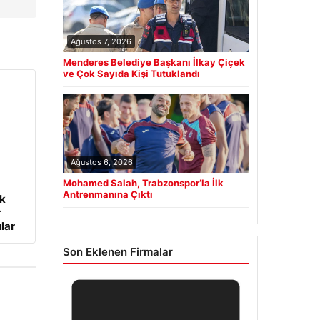
Ağustos 7, 2026
Menderes Belediye Başkanı İlkay Çiçek
ve Çok Sayıda Kişi Tutuklandı
Ağustos 6, 2026
Mohamed Salah, Trabzonspor’la İlk
Antrenmanına Çıktı
ük
r
lar
Son Eklenen Firmalar