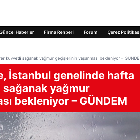
Güncel Haberler
Firma Rehberi
Forum
Çerez Politikas
 yer kuvvetli sağanak yağmur geçişlerinin yaşanması bekleniyor – GÜND
, İstanbul genelinde hafta
li sağanak yağmur
ası bekleniyor – GÜNDEM