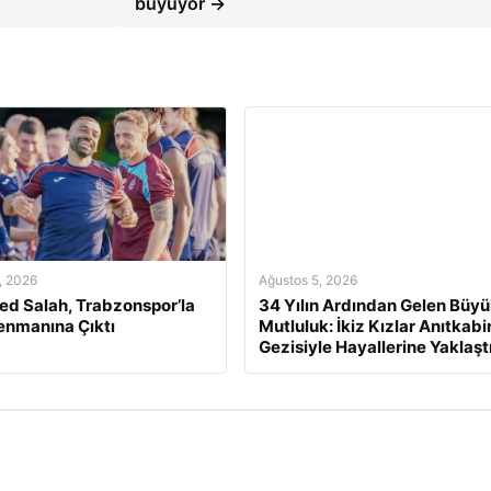
büyüyor →
, 2026
Ağustos 5, 2026
d Salah, Trabzonspor’la
34 Yılın Ardından Gelen Büy
renmanına Çıktı
Mutluluk: İkiz Kızlar Anıtkabi
Gezisiyle Hayallerine Yaklaştı