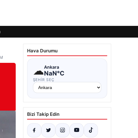
ı
Hava Durumu
EM
☁
Ankara
NaN°C
ŞEHIR SEÇ
Bizi Takip Edin