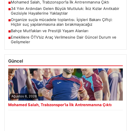
Mohamed Salah, Trabzonspor’la İlk Antrenmanına Çıktı
■
34 Yılın Ardından Gelen Büyük Mutluluk: İkiz Kızlar Anıtkabir
■
Gezisiyle Hayallerine Yaklaştılar
Organize suçla mücadele toplantısı. İçişleri Bakanı Çiftçi:
■
Hiçbir suç yapılanmasına alan bırakmayacağız
Bahçe Mutfakları ve Prestijli Yaşam Alanları
■
Emeklilere ÖTV’siz Araç Verilmesine Dair Güncel Durum ve
■
Gelişmeler
Güncel
Ağustos 6, 2026
Mohamed Salah, Trabzonspor’la İlk Antrenmanına Çıktı