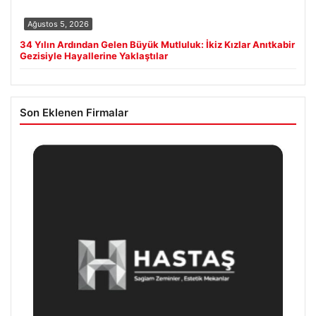
Ağustos 5, 2026
34 Yılın Ardından Gelen Büyük Mutluluk: İkiz Kızlar Anıtkabir
Gezisiyle Hayallerine Yaklaştılar
Son Eklenen Firmalar