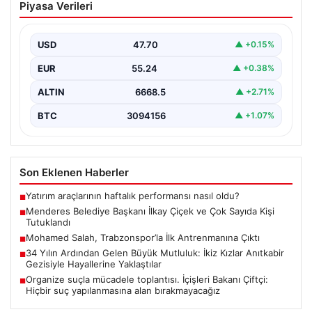
Piyasa Verileri
ve Çok Sayıda Kişi Tutuklandı
İzmir’in Menderes ilçesinde gerçekleşen geniş çaplı bir
soruşturma kapsamında, Belediye Başkanı İlkay Çiçek
USD
47.70
▲ +0.15%
ve…
EUR
55.24
▲ +0.38%
ALTIN
6668.5
▲ +2.71%
BTC
3094156
▲ +1.07%
Son Eklenen Haberler
Yatırım araçlarının haftalık performansı nasıl oldu?
■
Menderes Belediye Başkanı İlkay Çiçek ve Çok Sayıda Kişi
■
Tutuklandı
Mohamed Salah, Trabzonspor’la İlk Antrenmanına Çıktı
■
34 Yılın Ardından Gelen Büyük Mutluluk: İkiz Kızlar Anıtkabir
■
Gezisiyle Hayallerine Yaklaştılar
Organize suçla mücadele toplantısı. İçişleri Bakanı Çiftçi:
■
Hiçbir suç yapılanmasına alan bırakmayacağız