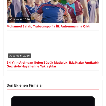
Ağustos 6, 2026
Mohamed Salah, Trabzonspor’la İlk Antrenmanına Çıktı
Ağustos 5, 2026
34 Yılın Ardından Gelen Büyük Mutluluk: İkiz Kızlar Anıtkabir
Gezisiyle Hayallerine Yaklaştılar
Son Eklenen Firmalar