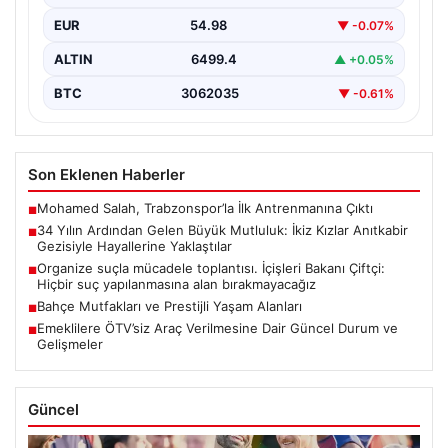
çifti, hayatlarının en zorlu ve aynı zamanda…
EUR
54.98
▼ -0.07%
ALTIN
6499.4
▲ +0.05%
BTC
3062035
▼ -0.61%
Son Eklenen Haberler
Mohamed Salah, Trabzonspor’la İlk Antrenmanına Çıktı
■
34 Yılın Ardından Gelen Büyük Mutluluk: İkiz Kızlar Anıtkabir
■
Gezisiyle Hayallerine Yaklaştılar
Organize suçla mücadele toplantısı. İçişleri Bakanı Çiftçi:
■
Hiçbir suç yapılanmasına alan bırakmayacağız
Bahçe Mutfakları ve Prestijli Yaşam Alanları
■
Emeklilere ÖTV’siz Araç Verilmesine Dair Güncel Durum ve
■
Gelişmeler
Güncel